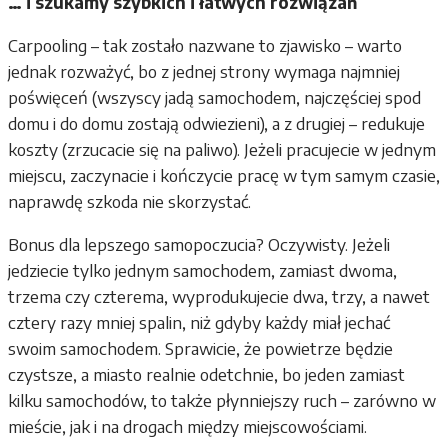
… i szukamy szybkich i łatwych rozwiązań
Carpooling – tak zostało nazwane to zjawisko – warto
jednak rozważyć, bo z jednej strony wymaga najmniej
poświęceń (wszyscy jadą samochodem, najczęściej spod
domu i do domu zostają odwiezieni), a z drugiej – redukuje
koszty (zrzucacie się na paliwo). Jeżeli pracujecie w jednym
miejscu, zaczynacie i kończycie pracę w tym samym czasie,
naprawdę szkoda nie skorzystać.
Bonus dla lepszego samopoczucia? Oczywisty. Jeżeli
jedziecie tylko jednym samochodem, zamiast dwoma,
trzema czy czterema, wyprodukujecie dwa, trzy, a nawet
cztery razy mniej spalin, niż gdyby każdy miał jechać
swoim samochodem. Sprawicie, że powietrze będzie
czystsze, a miasto realnie odetchnie, bo jeden zamiast
kilku samochodów, to także płynniejszy ruch – zarówno w
mieście, jak i na drogach między miejscowościami.