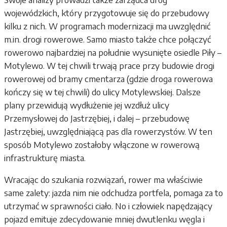
wojewódzkich, który przygotowuje się do przebudowy
kilku z nich. W programach modernizacji ma uwzględnić
m.in. drogi rowerowe. Samo miasto także chce połączyć
rowerowo najbardziej na południe wysunięte osiedle Piły –
Motylewo. W tej chwili trwają prace przy budowie drogi
rowerowej od bramy cmentarza (gdzie droga rowerowa
kończy się w tej chwili) do ulicy Motylewskiej. Dalsze
plany przewidują wydłużenie jej wzdłuż ulicy
Przemysłowej do Jastrzębiej, i dalej – przebudowę
Jastrzębiej, uwzględniającą pas dla rowerzystów. W ten
sposób Motylewo zostałoby włączone w rowerową
infrastrukturę miasta.
Wracając do szukania rozwiązań, rower ma właściwie
same zalety: jazda nim nie odchudza portfela, pomaga za to
utrzymać w sprawności ciało. No i człowiek napędzający
pojazd emituje zdecydowanie mniej dwutlenku węgla i