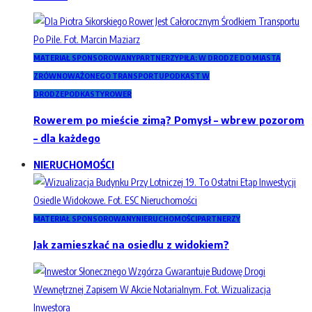
MATERIAŁ SPONSOROWANY
PARTNERZY
PIŁA: W DRODZE DO MIASTA
ZRÓWNOWAŻONEGO TRANSPORTU
PODKAST W
DRODZE
PODKASTY
ROWER
Rowerem po mieście zimą? Pomysł – wbrew pozorom
– dla każdego
NIERUCHOMOŚCI
MATERIAŁ SPONSOROWANY
NIERUCHOMOŚCI
PARTNERZY
Jak zamieszkać na osiedlu z widokiem?