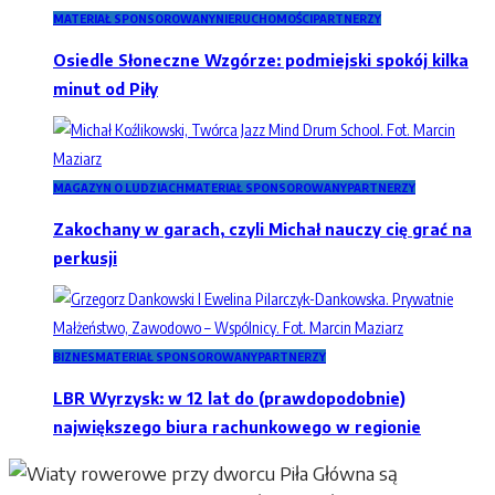
MATERIAŁ SPONSOROWANY
NIERUCHOMOŚCI
PARTNERZY
Osiedle Słoneczne Wzgórze: podmiejski spokój kilka
minut od Piły
MAGAZYN O LUDZIACH
MATERIAŁ SPONSOROWANY
PARTNERZY
Zakochany w garach, czyli Michał nauczy cię grać na
perkusji
BIZNES
MATERIAŁ SPONSOROWANY
PARTNERZY
LBR Wyrzysk: w 12 lat do (prawdopodobnie)
największego biura rachunkowego w regionie