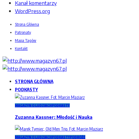
Kanał komentarzy
WordPress.org
Strona Główna
Patronaty
Mapa Tagów
Kontakt
STRONA GŁÓWNA
PODKASTY
MAGAZYN O LUDZIACH
PODKASTY
Zuzanna Kassner: Młodość i Nauka
MAGAZYN O LUDZIACH
PODKASTY
PODRÓŻE