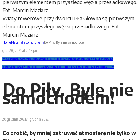
Wiaty rowerowe przy dworcu Piła Główna są pierwszym
elementem przyszłego węzła przesiadkowego. Fot.
Marcin Maziarz
Home
Materiał sponsorowany
Do Piły. Byle nie samochodem!
gru. 20, 2021 at 2:43 pm
MATERIAŁ SPONSOROWANY
PARTNERZY
PIŁA: W DRODZE DO MIASTA
ZRÓWNOWAŻONEGO TRANSPORTU
PODKAST W DRODZE
PODKASTY
Do Piły. Byle nie
samochodem!
20 grudnia 2021
21 grudnia 2022
Co zrobić, by mniej zatruwać atmosferę nie tylko w