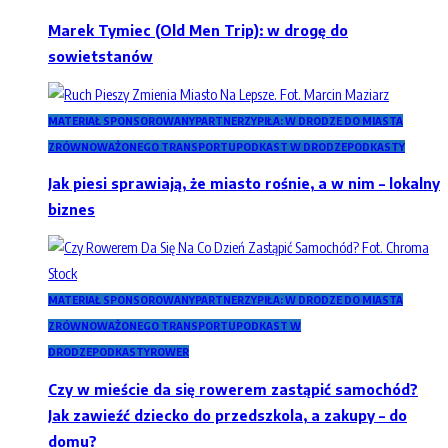
Marek Tymiec (Old Men Trip): w drogę do
sowietstanów
MATERIAŁ SPONSOROWANY
PARTNERZY
PIŁA: W DRODZE DO MIASTA
ZRÓWNOWAŻONEGO TRANSPORTU
PODKAST W DRODZE
PODKASTY
Jak piesi sprawiają, że miasto rośnie, a w nim – lokalny
biznes
MATERIAŁ SPONSOROWANY
PARTNERZY
PIŁA: W DRODZE DO MIASTA
ZRÓWNOWAŻONEGO TRANSPORTU
PODKAST W
DRODZE
PODKASTY
ROWER
Czy w mieście da się rowerem zastąpić samochód?
Jak zawieźć dziecko do przedszkola, a zakupy – do
domu?