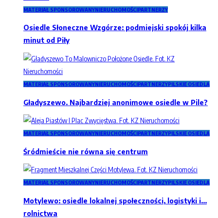
MATERIAŁ SPONSOROWANY
NIERUCHOMOŚCI
PARTNERZY
Osiedle Słoneczne Wzgórze: podmiejski spokój kilka
minut od Piły
MATERIAŁ SPONSOROWANY
NIERUCHOMOŚCI
PARTNERZY
PILSKIE OSIEDLA
Gładyszewo. Najbardziej anonimowe osiedle w Pile?
MATERIAŁ SPONSOROWANY
NIERUCHOMOŚCI
PARTNERZY
PILSKIE OSIEDLA
Śródmieście nie równa się centrum
MATERIAŁ SPONSOROWANY
NIERUCHOMOŚCI
PARTNERZY
PILSKIE OSIEDLA
Motylewo: osiedle lokalnej społeczności, logistyki i…
rolnictwa