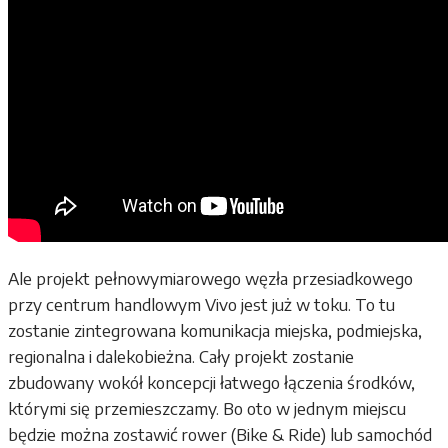
Ale projekt pełnowymiarowego węzła przesiadkowego
przy centrum handlowym Vivo jest już w toku. To tu
zostanie zintegrowana komunikacja miejska, podmiejska,
regionalna i dalekobieżna. Cały projekt zostanie
zbudowany wokół koncepcji łatwego łączenia środków,
którymi się przemieszczamy. Bo oto w jednym miejscu
będzie można zostawić rower (Bike & Ride) lub samochód