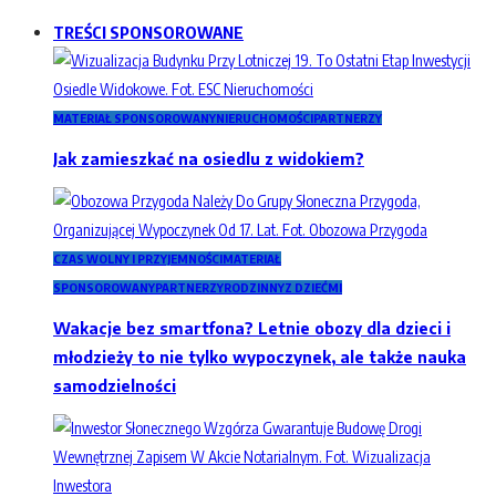
TREŚCI SPONSOROWANE
MATERIAŁ SPONSOROWANY
NIERUCHOMOŚCI
PARTNERZY
Jak zamieszkać na osiedlu z widokiem?
CZAS WOLNY I PRZYJEMNOŚCI
MATERIAŁ
SPONSOROWANY
PARTNERZY
RODZINNY
Z DZIEĆMI
Wakacje bez smartfona? Letnie obozy dla dzieci i
młodzieży to nie tylko wypoczynek, ale także nauka
samodzielności