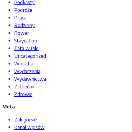
Podkasty
Podróże
Praca
Rodzinny
Rower
Staycation
Tata w Pile
Uncategorized
W ruchu
Wydarzenia
Wydawnictwa
Z dziećmi
Zdrowie
Meta
Zaloguj się
Kanał wpisów