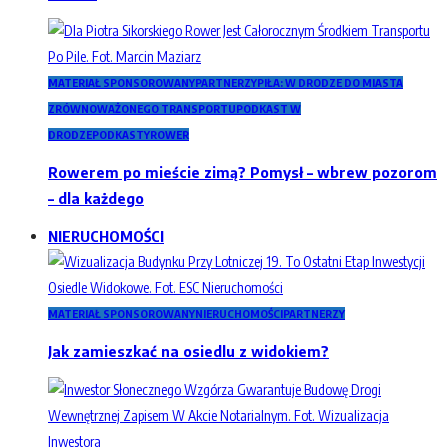
MATERIAŁ SPONSOROWANY
PARTNERZY
PIŁA: W DRODZE DO MIASTA
ZRÓWNOWAŻONEGO TRANSPORTU
PODKAST W
DRODZE
PODKASTY
ROWER
Rowerem po mieście zimą? Pomysł – wbrew pozorom
– dla każdego
NIERUCHOMOŚCI
MATERIAŁ SPONSOROWANY
NIERUCHOMOŚCI
PARTNERZY
Jak zamieszkać na osiedlu z widokiem?