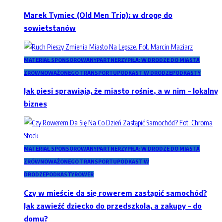
Marek Tymiec (Old Men Trip): w drogę do
sowietstanów
MATERIAŁ SPONSOROWANY
PARTNERZY
PIŁA: W DRODZE DO MIASTA
ZRÓWNOWAŻONEGO TRANSPORTU
PODKAST W DRODZE
PODKASTY
Jak piesi sprawiają, że miasto rośnie, a w nim – lokalny
biznes
MATERIAŁ SPONSOROWANY
PARTNERZY
PIŁA: W DRODZE DO MIASTA
ZRÓWNOWAŻONEGO TRANSPORTU
PODKAST W
DRODZE
PODKASTY
ROWER
Czy w mieście da się rowerem zastąpić samochód?
Jak zawieźć dziecko do przedszkola, a zakupy – do
domu?