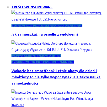
TREŚCI SPONSOROWANE
MATERIAŁ SPONSOROWANY
NIERUCHOMOŚCI
PARTNERZY
Jak zamieszkać na osiedlu z widokiem?
CZAS WOLNY I PRZYJEMNOŚCI
MATERIAŁ
SPONSOROWANY
PARTNERZY
RODZINNY
Z DZIEĆMI
Wakacje bez smartfona? Letnie obozy dla dzieci i
młodzieży to nie tylko wypoczynek, ale także nauka
samodzielności