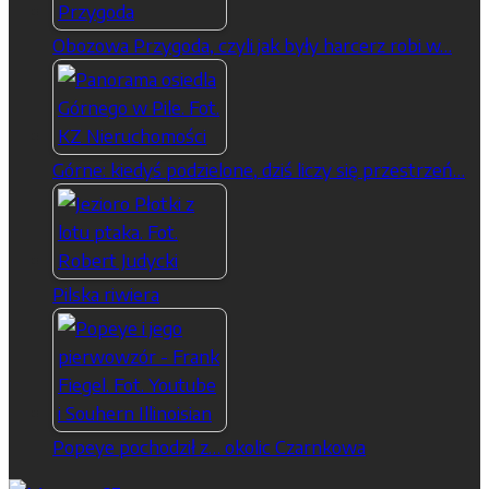
Obozowa Przygoda, czyli jak były harcerz robi w…
Górne: kiedyś podzielone, dziś liczy się przestrzeń…
Pilska riwiera
Popeye pochodził z… okolic Czarnkowa