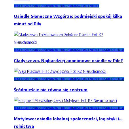
MATERIAŁ SPONSOROWANY
NIERUCHOMOŚCI
PARTNERZY
Osiedle Słoneczne Wzgórze: podmiejski spokój kilka
minut od Piły
MATERIAŁ SPONSOROWANY
NIERUCHOMOŚCI
PARTNERZY
PILSKIE OSIEDLA
Gładyszewo. Najbardziej anonimowe osiedle w Pile?
MATERIAŁ SPONSOROWANY
NIERUCHOMOŚCI
PARTNERZY
PILSKIE OSIEDLA
Śródmieście nie równa się centrum
MATERIAŁ SPONSOROWANY
NIERUCHOMOŚCI
PARTNERZY
PILSKIE OSIEDLA
Motylewo: osiedle lokalnej społeczności, logistyki i…
rolnictwa