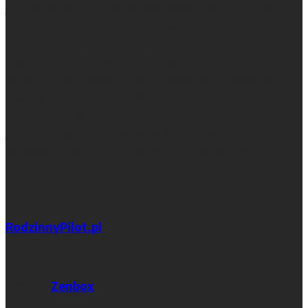
jak cieszyć się tym, co poza nim. Kiedyś pachniał farbą
drukarską i papierem. Dziś jest dostępny nawet dla tych,
którzy są daleko, ale nadal tęsknią. Ludzie, miejsca,
podróże, przyjemności, idee — wszystko do czego
inspirują Gwda, Noteć, Krajna i Pojezierza — Wałeckie,
Chodzieskie, a czasem także Drawskie i Szczecineckie.
Lifestyle w regionie tak ciekawym, że trudno określić go
jednym słowem. W regionie wciąż czekającym na odkrycie.
Wiadomo o nim tyle, że chill to tutaj naturalny stan
umysłu.
Inne serwisy i blogi w grupie
RodzinnyPilot.pl
Narzędzia (linki referencyjne)
Hosting:
Zenbox