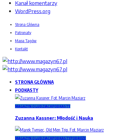
Kanał komentarzy
WordPress.org
Strona Główna
Patronaty
Mapa Tagów
Kontakt
STRONA GŁÓWNA
PODKASTY
MAGAZYN O LUDZIACH
PODKASTY
Zuzanna Kassner: Młodość i Nauka
MAGAZYN O LUDZIACH
PODKASTY
PODRÓŻE