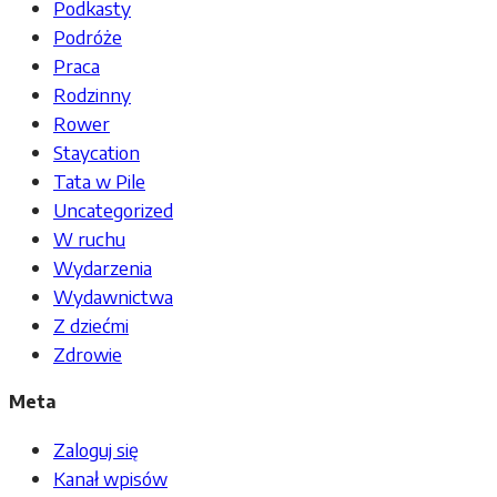
Podkasty
Podróże
Praca
Rodzinny
Rower
Staycation
Tata w Pile
Uncategorized
W ruchu
Wydarzenia
Wydawnictwa
Z dziećmi
Zdrowie
Meta
Zaloguj się
Kanał wpisów