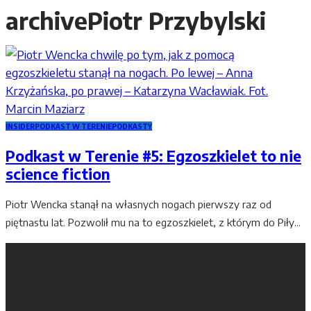
archive
Piotr Przybylski
INSIDER
PODKAST W TERENIE
PODKASTY
Podkast w Terenie #5: Egzoszkielet to nie
science fiction
Piotr Wencka stanął na własnych nogach pierwszy raz od
piętnastu lat. Pozwolił mu na to egzoszkielet, z którym do Piły...
67. Magazyn Nad Gwdą i Notecią
67. Magazyn Nad Gwdą i Notecią jest o tym, jak dobrze
przeżywać region na pograniczu Wielkopolski i Pomorza. I