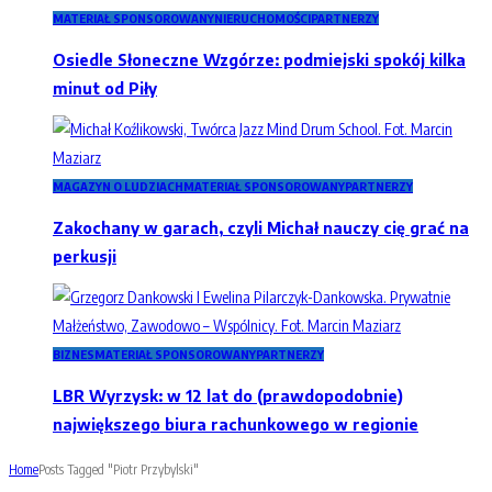
MATERIAŁ SPONSOROWANY
NIERUCHOMOŚCI
PARTNERZY
Osiedle Słoneczne Wzgórze: podmiejski spokój kilka
minut od Piły
MAGAZYN O LUDZIACH
MATERIAŁ SPONSOROWANY
PARTNERZY
Zakochany w garach, czyli Michał nauczy cię grać na
perkusji
BIZNES
MATERIAŁ SPONSOROWANY
PARTNERZY
LBR Wyrzysk: w 12 lat do (prawdopodobnie)
największego biura rachunkowego w regionie
Home
Posts Tagged "Piotr Przybylski"