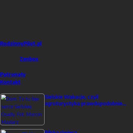
także Drawskie i Szczecineckie. Lifestyle w regionie tak
ciekawym, że trudno określić go jednym słowem. W regionie
wciąż czekającym na odkrycie. Wiadomo o nim tyle, że chill
to tutaj naturalny stan umysłu.
Inne serwisy i blogi w grupie
RodzinnyPilot.pl
Narzędzia (linki referencyjne)
Hosting:
Zenbox
Sprawdź
Patronaty
Kontakt
TOP 5 miesiąca
Sielskie Wakacje, czyli
agroturystyka prawdopodobnie…
Pilska riwiera