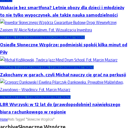
DZIEĆMI
Wakacje bez smartfona? Letnie obozy dla dzieci i młodzieży
to nie tylko wypoczynek, ale także nauka samodzielności
MATERIAŁ SPONSOROWANY
NIERUCHOMOŚCI
PARTNERZY
Osiedle Słoneczne Wzgórze: podmiejski spokój kilka minut od
Piły
MAGAZYN O LUDZIACH
MATERIAŁ SPONSOROWANY
PARTNERZY
Zakochany w garach, czyli Michał nauczy cię grać na perkusji
BIZNES
MATERIAŁ SPONSOROWANY
PARTNERZY
LBR Wyrzysk: w 12 lat do (prawdopodobnie) największego
biura rachunkowego w regionie
Home
Posts Tagged "Słoneczne Wzgórze"
archive
Słoneczne Wzgórze