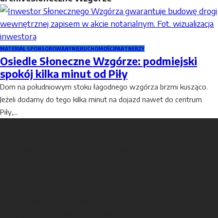
MATERIAŁ SPONSOROWANY
NIERUCHOMOŚCI
PARTNERZY
Osiedle Słoneczne Wzgórze: podmiejski
spokój kilka minut od Piły
Dom na południowym stoku łagodnego wzgórza brzmi kusząco.
Jeżeli dodamy do tego kilka minut na dojazd nawet do centrum
Piły,...
67. Magazyn Nad Gwdą i Notecią
67. Magazyn Nad Gwdą i Notecią jest o tym, jak dobrze
przeżywać region na pograniczu Wielkopolski i Pomorza. I
jak cieszyć się tym, co poza nim. Kiedyś pachniał farbą
drukarską i papierem. Dziś jest dostępny nawet dla tych,
którzy są daleko, ale nadal tęsknią. Ludzie, miejsca, podróże,
przyjemności, idee — wszystko do czego inspirują Gwda,
Noteć, Krajna i Pojezierza — Wałeckie, Chodzieskie, a czasem