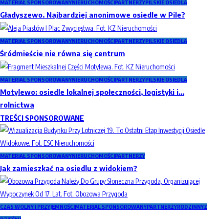
MATERIAŁ SPONSOROWANY
NIERUCHOMOŚCI
PARTNERZY
PILSKIE OSIEDLA
Gładyszewo. Najbardziej anonimowe osiedle w Pile?
MATERIAŁ SPONSOROWANY
NIERUCHOMOŚCI
PARTNERZY
PILSKIE OSIEDLA
Śródmieście nie równa się centrum
MATERIAŁ SPONSOROWANY
NIERUCHOMOŚCI
PARTNERZY
PILSKIE OSIEDLA
Motylewo: osiedle lokalnej społeczności, logistyki i…
rolnictwa
TREŚCI SPONSOROWANE
MATERIAŁ SPONSOROWANY
NIERUCHOMOŚCI
PARTNERZY
Jak zamieszkać na osiedlu z widokiem?
CZAS WOLNY I PRZYJEMNOŚCI
MATERIAŁ SPONSOROWANY
PARTNERZY
RODZINNY
Z