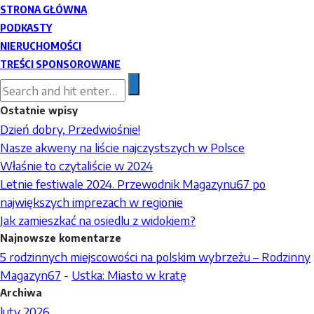
STRONA GŁÓWNA
PODKASTY
NIERUCHOMOŚCI
TREŚCI SPONSOROWANE
Ostatnie wpisy
Dzień dobry, Przedwiośnie!
Nasze akweny na liście najczystszych w Polsce
Właśnie to czytaliście w 2024
Letnie festiwale 2024. Przewodnik Magazynu67 po
największych imprezach w regionie
Jak zamieszkać na osiedlu z widokiem?
Najnowsze komentarze
5 rodzinnych miejscowości na polskim wybrzeżu – Rodzinny
Magazyn67
-
Ustka: Miasto w kratę
Archiwa
luty 2026