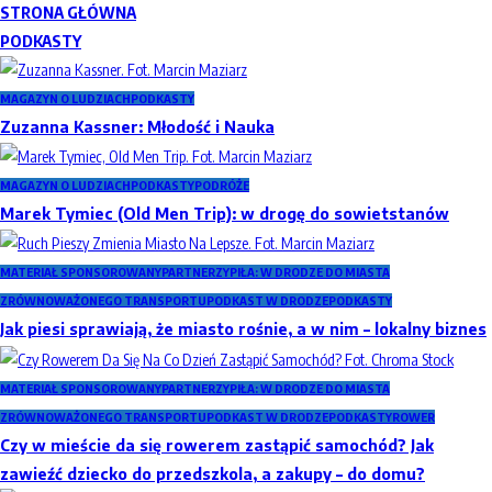
STRONA GŁÓWNA
PODKASTY
MAGAZYN O LUDZIACH
PODKASTY
Zuzanna Kassner: Młodość i Nauka
MAGAZYN O LUDZIACH
PODKASTY
PODRÓŻE
Marek Tymiec (Old Men Trip): w drogę do sowietstanów
MATERIAŁ SPONSOROWANY
PARTNERZY
PIŁA: W DRODZE DO MIASTA
ZRÓWNOWAŻONEGO TRANSPORTU
PODKAST W DRODZE
PODKASTY
Jak piesi sprawiają, że miasto rośnie, a w nim – lokalny biznes
MATERIAŁ SPONSOROWANY
PARTNERZY
PIŁA: W DRODZE DO MIASTA
ZRÓWNOWAŻONEGO TRANSPORTU
PODKAST W DRODZE
PODKASTY
ROWER
Czy w mieście da się rowerem zastąpić samochód? Jak
zawieźć dziecko do przedszkola, a zakupy – do domu?