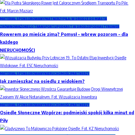
MATERIAŁ SPONSOROWANY
PARTNERZY
PIŁA: W DRODZE DO MIASTA
ZRÓWNOWAŻONEGO TRANSPORTU
PODKAST W DRODZE
PODKASTY
ROWER
Rowerem po mieście zimą? Pomysł – wbrew pozorom – dla
każdego
NIERUCHOMOŚCI
MATERIAŁ SPONSOROWANY
NIERUCHOMOŚCI
PARTNERZY
Jak zamieszkać na osiedlu z widokiem?
MATERIAŁ SPONSOROWANY
NIERUCHOMOŚCI
PARTNERZY
Osiedle Słoneczne Wzgórze: podmiejski spokój kilka minut od
Piły