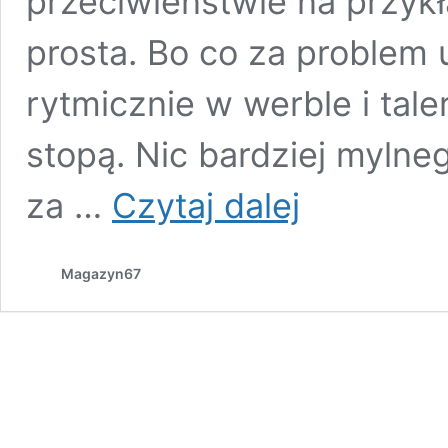
przeciwieństwie na przykł
prosta. Bo co za problem
rytmicznie w werble i tal
stopą. Nic bardziej mylneg
Zakochany
za …
Czytaj dalej
w
garach,
czyli
Magazyn67
Michał
nauczy
cię
grać
na
perkusji