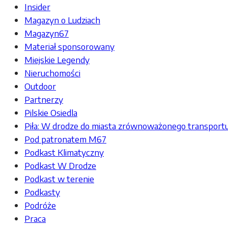
Insider
Magazyn o Ludziach
Magazyn67
Materiał sponsorowany
Miejskie Legendy
Nieruchomości
Outdoor
Partnerzy
Pilskie Osiedla
Piła: W drodze do miasta zrównoważonego transport
Pod patronatem M67
Podkast Klimatyczny
Podkast W Drodze
Podkast w terenie
Podkasty
Podróże
Praca