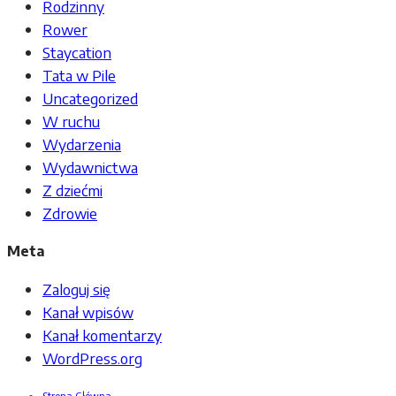
Rodzinny
Rower
Staycation
Tata w Pile
Uncategorized
W ruchu
Wydarzenia
Wydawnictwa
Z dziećmi
Zdrowie
Meta
Zaloguj się
Kanał wpisów
Kanał komentarzy
WordPress.org