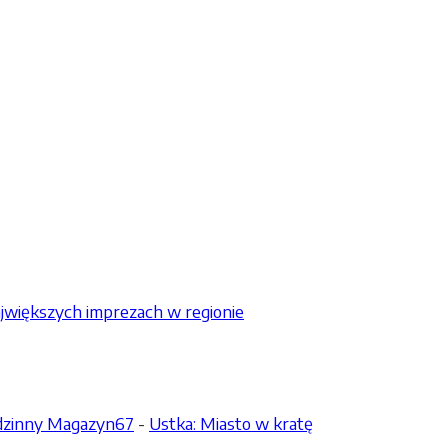
jwiększych imprezach w regionie
odzinny Magazyn67
-
Ustka: Miasto w kratę