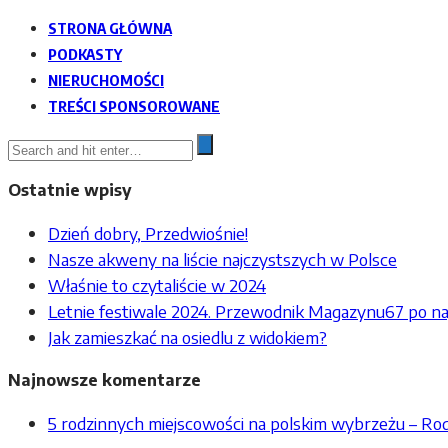
STRONA GŁÓWNA
PODKASTY
NIERUCHOMOŚCI
TREŚCI SPONSOROWANE
Ostatnie wpisy
Dzień dobry, Przedwiośnie!
Nasze akweny na liście najczystszych w Polsce
Właśnie to czytaliście w 2024
Letnie festiwale 2024. Przewodnik Magazynu67 po na
Jak zamieszkać na osiedlu z widokiem?
Najnowsze komentarze
5 rodzinnych miejscowości na polskim wybrzeżu – R