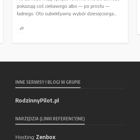
pokazują coś ciekawego albo — po prostu —
ładnego. Oto subiektywny wybór dziesięciorga...
INNE SERWISY I BLOGI W GRUPIE
RodzinnyPilot.pl
NARZĘDZIA (LINKI REFERENCYJNE)
Hosting:
Zenbox