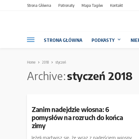
Strona Główna
Patronaty
Mapa Tagów
Kontakt
STRONA GŁÓWNA
PODKASTY
NIE
Home
2018
styczeń
Archive
styczeń 2018
Zanim nadejdzie wiosna: 6
pomysłów na rozruch do końca
zimy
Jeżeli martwisz się, że wraz z nadejściem wiosny