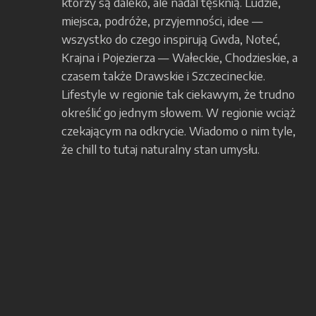
którzy są daleko, ale nadal tęsknią. Ludzie,
miejsca, podróże, przyjemności, idee —
wszystko do czego inspirują Gwda, Noteć,
Krajna i Pojezierza — Wałeckie, Chodzieskie, a
czasem także Drawskie i Szczecineckie.
Lifestyle w regionie tak ciekawym, że trudno
określić go jednym słowem. W regionie wciąż
czekającym na odkrycie. Wiadomo o nim tyle,
że chill to tutaj naturalny stan umysłu.