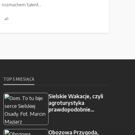
rozmachem talent...
TOP 5 MIESIĄCA
Sielskie Wakacje, czyli
agroturystyka
prawdopodobnie…
Obozowa Przygoda,