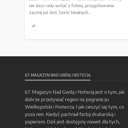
nie dasz rady wstać z fotela, przygotowania
zacznij już dziś. Sześć lokalnych...
67. MAGAZYN NAD GWDĄ I NOTECIĄ
67. Magazyn Nad Gwdą i Notecią jest o tym, jak
dobrze przeżywać region na pograniczu
Wielkopolski i Pomorza. I jak cieszyć się tym, co
poza nim. Kiedyś pachniał farbą drukarską i
papierem. Dziś jest dostępny nawet dla tych,