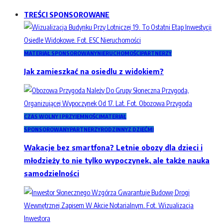
TREŚCI SPONSOROWANE
MATERIAŁ SPONSOROWANY
NIERUCHOMOŚCI
PARTNERZY
Jak zamieszkać na osiedlu z widokiem?
CZAS WOLNY I PRZYJEMNOŚCI
MATERIAŁ
SPONSOROWANY
PARTNERZY
RODZINNY
Z DZIEĆMI
Wakacje bez smartfona? Letnie obozy dla dzieci i
młodzieży to nie tylko wypoczynek, ale także nauka
samodzielności