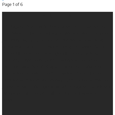
Page 1 of 6
67. Magazyn Nad Gwdą i Notecią
67. Magazyn Nad Gwdą i Notecią jest o tym, jak dobrze
przeżywać region na pograniczu Wielkopolski i Pomorza. I
jak cieszyć się tym, co poza nim. Kiedyś pachniał farbą
drukarską i papierem. Dziś jest dostępny nawet dla tych,
którzy są daleko, ale nadal tęsknią. Ludzie, miejsca,
podróże, przyjemności, idee — wszystko do czego
inspirują Gwda, Noteć, Krajna i Pojezierza — Wałeckie,
Chodzieskie, a czasem także Drawskie i Szczecineckie.
Lifestyle w regionie tak ciekawym, że trudno określić go
jednym słowem. W regionie wciąż czekającym na odkrycie.
Wiadomo o nim tyle, że chill to tutaj naturalny stan
umysłu.
Inne serwisy i blogi w grupie