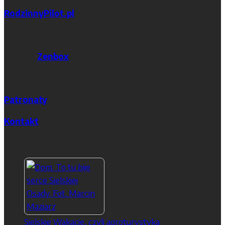
RodzinnyPilot.pl
Narzędzia (linki referencyjne)
Hosting:
Zenbox
Sprawdź
Patronaty
Kontakt
TOP 5 miesiąca
Sielskie Wakacje, czyli agroturystyka