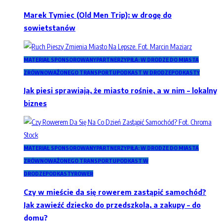
Marek Tymiec (Old Men Trip): w drogę do
sowietstanów
MATERIAŁ SPONSOROWANY
PARTNERZY
PIŁA: W DRODZE DO MIASTA
ZRÓWNOWAŻONEGO TRANSPORTU
PODKAST W DRODZE
PODKASTY
Jak piesi sprawiają, że miasto rośnie, a w nim – lokalny
biznes
MATERIAŁ SPONSOROWANY
PARTNERZY
PIŁA: W DRODZE DO MIASTA
ZRÓWNOWAŻONEGO TRANSPORTU
PODKAST W
DRODZE
PODKASTY
ROWER
Czy w mieście da się rowerem zastąpić samochód?
Jak zawieźć dziecko do przedszkola, a zakupy – do
domu?