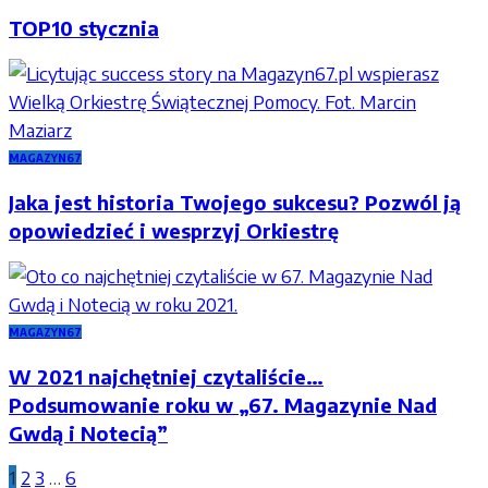
TOP10 stycznia
MAGAZYN67
Jaka jest historia Twojego sukcesu? Pozwól ją
opowiedzieć i wesprzyj Orkiestrę
MAGAZYN67
W 2021 najchętniej czytaliście…
Podsumowanie roku w „67. Magazynie Nad
Gwdą i Notecią”
1
2
3
…
6