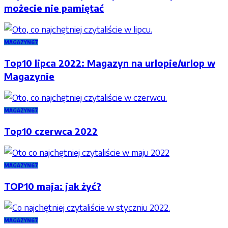
możecie nie pamiętać
MAGAZYN67
Top10 lipca 2022: Magazyn na urlopie/urlop w
Magazynie
MAGAZYN67
Top10 czerwca 2022
MAGAZYN67
TOP10 maja: jak żyć?
MAGAZYN67