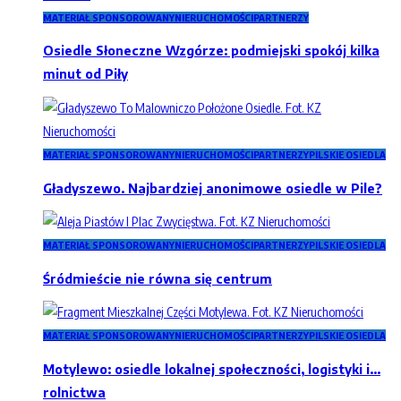
MATERIAŁ SPONSOROWANY
NIERUCHOMOŚCI
PARTNERZY
Osiedle Słoneczne Wzgórze: podmiejski spokój kilka
minut od Piły
MATERIAŁ SPONSOROWANY
NIERUCHOMOŚCI
PARTNERZY
PILSKIE OSIEDLA
Gładyszewo. Najbardziej anonimowe osiedle w Pile?
MATERIAŁ SPONSOROWANY
NIERUCHOMOŚCI
PARTNERZY
PILSKIE OSIEDLA
Śródmieście nie równa się centrum
MATERIAŁ SPONSOROWANY
NIERUCHOMOŚCI
PARTNERZY
PILSKIE OSIEDLA
Motylewo: osiedle lokalnej społeczności, logistyki i…
rolnictwa