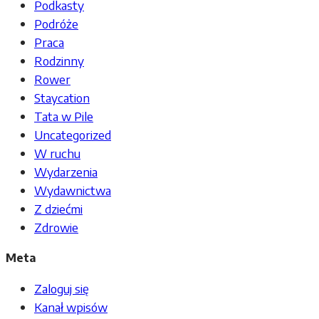
Podkasty
Podróże
Praca
Rodzinny
Rower
Staycation
Tata w Pile
Uncategorized
W ruchu
Wydarzenia
Wydawnictwa
Z dziećmi
Zdrowie
Meta
Zaloguj się
Kanał wpisów