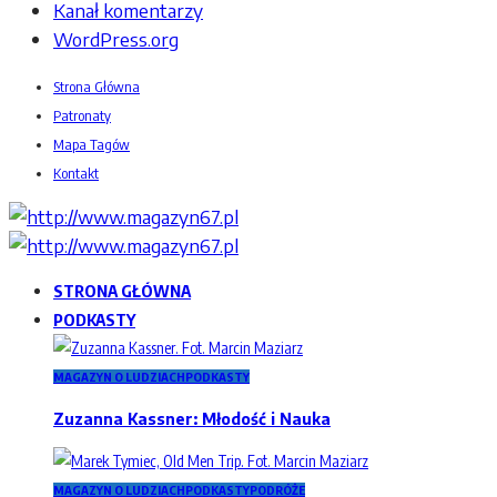
Kanał komentarzy
WordPress.org
Strona Główna
Patronaty
Mapa Tagów
Kontakt
STRONA GŁÓWNA
PODKASTY
MAGAZYN O LUDZIACH
PODKASTY
Zuzanna Kassner: Młodość i Nauka
MAGAZYN O LUDZIACH
PODKASTY
PODRÓŻE