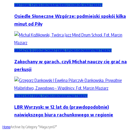
MATERIAŁ SPONSOROWANY
NIERUCHOMOŚCI
PARTNERZY
Osiedle Słoneczne Wzgórze: podmiejski spokój kilka
minut od Piły
MAGAZYN O LUDZIACH
MATERIAŁ SPONSOROWANY
PARTNERZY
Zakochany w garach, czyli Michał nauczy cię grać na
perkusji
BIZNES
MATERIAŁ SPONSOROWANY
PARTNERZY
LBR Wyrzysk: w 12 lat do (prawdopodobnie)
największego biura rachunkowego w regionie
Home
Archive by Category "Magazyn67"