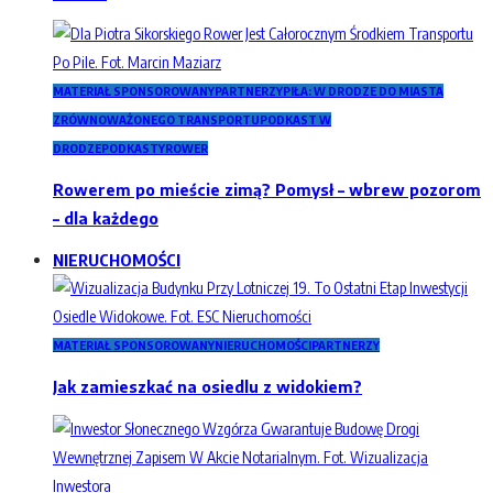
MATERIAŁ SPONSOROWANY
PARTNERZY
PIŁA: W DRODZE DO MIASTA
ZRÓWNOWAŻONEGO TRANSPORTU
PODKAST W
DRODZE
PODKASTY
ROWER
Rowerem po mieście zimą? Pomysł – wbrew pozorom
– dla każdego
NIERUCHOMOŚCI
MATERIAŁ SPONSOROWANY
NIERUCHOMOŚCI
PARTNERZY
Jak zamieszkać na osiedlu z widokiem?