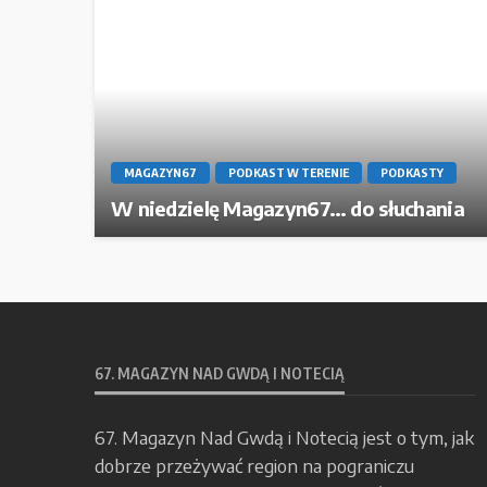
MAGAZYN67
PODKAST W TERENIE
PODKASTY
W niedzielę Magazyn67… do słuchania
67. MAGAZYN NAD GWDĄ I NOTECIĄ
67. Magazyn Nad Gwdą i Notecią jest o tym, jak
dobrze przeżywać region na pograniczu