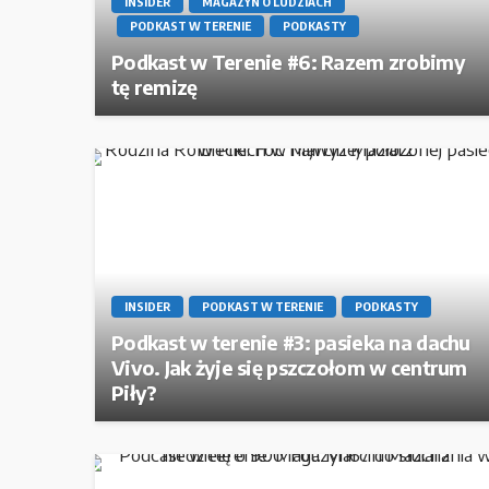
INSIDER
MAGAZYN O LUDZIACH
PODKAST W TERENIE
PODKASTY
Podkast w Terenie #6: Razem zrobimy
tę remizę
INSIDER
PODKAST W TERENIE
PODKASTY
Podkast w terenie #3: pasieka na dachu
Vivo. Jak żyje się pszczołom w centrum
Piły?