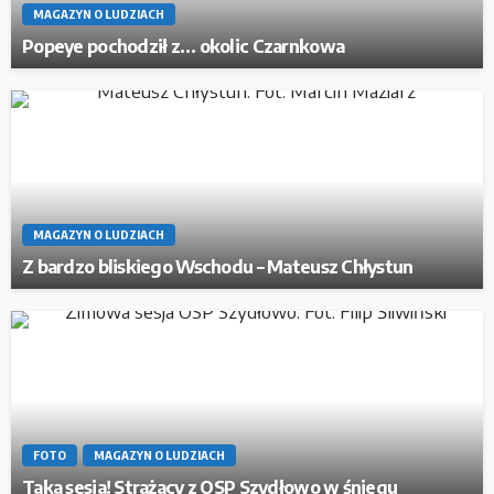
MAGAZYN O LUDZIACH
Popeye pochodził z… okolic Czarnkowa
MAGAZYN O LUDZIACH
Z bardzo bliskiego Wschodu – Mateusz Chłystun
FOTO
MAGAZYN O LUDZIACH
Taka sesja! Strażacy z OSP Szydłowo w śniegu