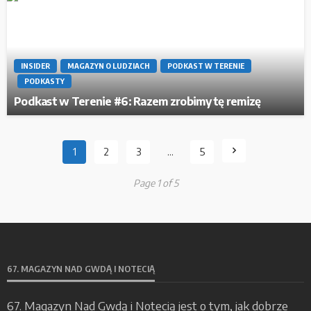
INSIDER
MAGAZYN O LUDZIACH
PODKAST W TERENIE
PODKASTY
Podkast w Terenie #6: Razem zrobimy tę remizę
1
2
3
…
5
Page 1 of 5
67. MAGAZYN NAD GWDĄ I NOTECIĄ
67. Magazyn Nad Gwdą i Notecią jest o tym, jak dobrze