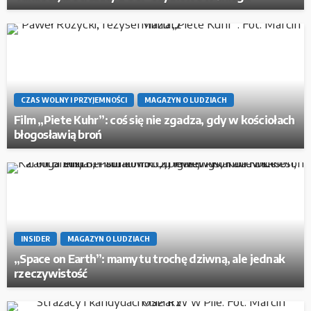
CZAS WOLNY I PRZYJEMNOŚCI
MAGAZYN O LUDZIACH
Film „Piete Kuhr”: coś się nie zgadza, gdy w kościołach
błogosławią broń
INSIDER
MAGAZYN O LUDZIACH
„Space on Earth”: mamy tu trochę dziwną, ale jednak
rzeczywistość