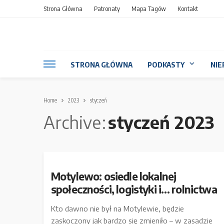
Strona Główna
Patronaty
Mapa Tagów
Kontakt
STRONA GŁÓWNA
PODKASTY
NIE
Home
2023
styczeń
Archive
styczeń 2023
Motylewo: osiedle lokalnej
społeczności, logistyki i… rolnictwa
Kto dawno nie był na Motylewie, będzie
zaskoczony jak bardzo się zmieniło – w zasadzie