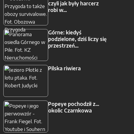
czyli jak były harcerz
robi w…
Górne: kiedyś
podzielone, dziś liczy się
przestrzeń…
Pilska riwiera
Popeye pochodził z…
okolic Czarnkowa