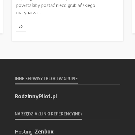
powstałaby postać nieco grubiańskiego
marynarza....
INNE SERWISY I BLOGI W GRUPIE
RodzinnyPilot.pl
NARZĘDZIA (LINKI REFERENCYJNE)
Hosting:
Zenbox