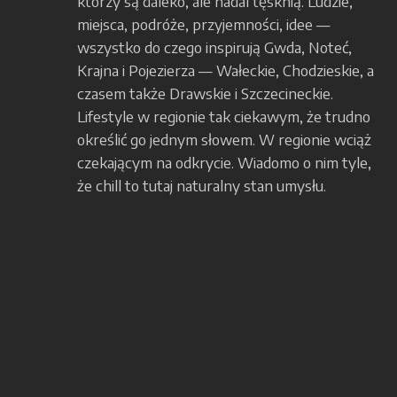
którzy są daleko, ale nadal tęsknią. Ludzie,
miejsca, podróże, przyjemności, idee —
wszystko do czego inspirują Gwda, Noteć,
Krajna i Pojezierza — Wałeckie, Chodzieskie, a
czasem także Drawskie i Szczecineckie.
Lifestyle w regionie tak ciekawym, że trudno
określić go jednym słowem. W regionie wciąż
czekającym na odkrycie. Wiadomo o nim tyle,
że chill to tutaj naturalny stan umysłu.