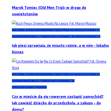
Marek Tymiec (Old Men Trip): w drogę do
sowietstanów
MATERIAŁ SPONSOROWANY
PARTNERZY
PIŁA: W DRODZE DO MIASTA
ZRÓWNOWAŻONEGO TRANSPORTU
PODKAST W DRODZE
PODKASTY
Jak piesi sprawiają, że miasto rośnie, a w nim – lokalny
biznes
MATERIAŁ SPONSOROWANY
PARTNERZY
PIŁA: W DRODZE DO MIASTA
ZRÓWNOWAŻONEGO TRANSPORTU
PODKAST W
DRODZE
PODKASTY
ROWER
Czy w mieście da się rowerem zastąpić samochód?
Jak zawieźć dziecko do przedszkola, a zakupy – do
domu?