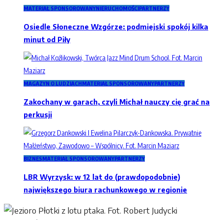
MATERIAŁ SPONSOROWANY
NIERUCHOMOŚCI
PARTNERZY
Osiedle Słoneczne Wzgórze: podmiejski spokój kilka
minut od Piły
MAGAZYN O LUDZIACH
MATERIAŁ SPONSOROWANY
PARTNERZY
Zakochany w garach, czyli Michał nauczy cię grać na
perkusji
BIZNES
MATERIAŁ SPONSOROWANY
PARTNERZY
LBR Wyrzysk: w 12 lat do (prawdopodobnie)
największego biura rachunkowego w regionie