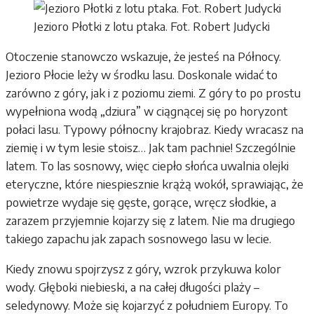
Jezioro Płotki z lotu ptaka. Fot. Robert Judycki
Otoczenie stanowczo wskazuje, że jesteś na Północy.
Jezioro Płocie leży w środku lasu. Doskonale widać to
zarówno z góry, jak i z poziomu ziemi. Z góry to po prostu
wypełniona wodą „dziura” w ciągnącej się po horyzont
połaci lasu. Typowy północny krajobraz. Kiedy wracasz na
ziemię i w tym lesie stoisz… Jak tam pachnie! Szczególnie
latem. To las sosnowy, więc ciepło słońca uwalnia olejki
eteryczne, które niespiesznie krążą wokół, sprawiając, że
powietrze wydaje się gęste, gorące, wręcz słodkie, a
zarazem przyjemnie kojarzy się z latem. Nie ma drugiego
takiego zapachu jak zapach sosnowego lasu w lecie.
Kiedy znowu spojrzysz z góry, wzrok przykuwa kolor
wody. Głęboki niebieski, a na całej długości plaży –
seledynowy. Może się kojarzyć z południem Europy. To