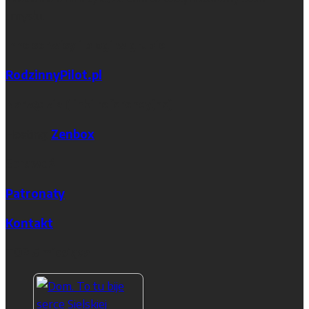
umysłu.
Inne serwisy i blogi w grupie
RodzinnyPilot.pl
Narzędzia (linki referencyjne)
Hosting:
Zenbox
Sprawdź
Patronaty
Kontakt
TOP 5 miesiąca