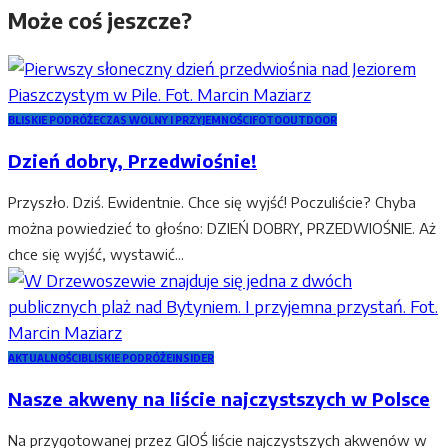
Może coś jeszcze?
BLISKIE PODRÓŻE
CZAS WOLNY I PRZYJEMNOŚCI
FOTO
OUTDOOR
Dzień dobry, Przedwiośnie!
Przyszło. Dziś. Ewidentnie. Chce się wyjść! Poczuliście? Chyba
można powiedzieć to głośno: DZIEŃ DOBRY, PRZEDWIOŚNIE. Aż
chce się wyjść, wystawić...
AKTUALNOŚCI
BLISKIE PODRÓŻE
INSIDER
Nasze akweny na liście najczystszych w Polsce
Na przygotowanej przez GIOŚ liście najczystszych akwenów w