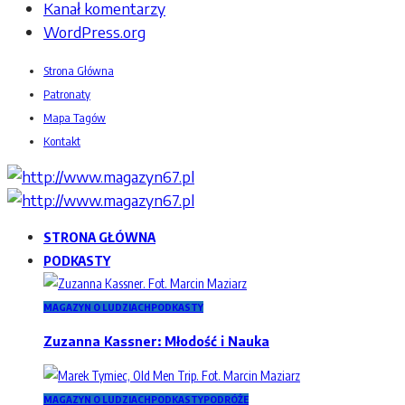
Kanał komentarzy
WordPress.org
Strona Główna
Patronaty
Mapa Tagów
Kontakt
STRONA GŁÓWNA
PODKASTY
MAGAZYN O LUDZIACH
PODKASTY
Zuzanna Kassner: Młodość i Nauka
MAGAZYN O LUDZIACH
PODKASTY
PODRÓŻE