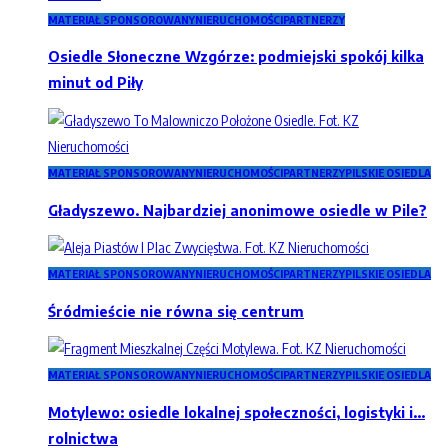
MATERIAŁ SPONSOROWANY
NIERUCHOMOŚCI
PARTNERZY
Osiedle Słoneczne Wzgórze: podmiejski spokój kilka
minut od Piły
MATERIAŁ SPONSOROWANY
NIERUCHOMOŚCI
PARTNERZY
PILSKIE OSIEDLA
Gładyszewo. Najbardziej anonimowe osiedle w Pile?
MATERIAŁ SPONSOROWANY
NIERUCHOMOŚCI
PARTNERZY
PILSKIE OSIEDLA
Śródmieście nie równa się centrum
MATERIAŁ SPONSOROWANY
NIERUCHOMOŚCI
PARTNERZY
PILSKIE OSIEDLA
Motylewo: osiedle lokalnej społeczności, logistyki i…
rolnictwa