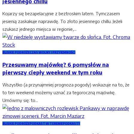
jesiennego chillu
Kojarzy się bezapelacyjnie z beztroskim latem. Tymczasem
jesienią zaskakuje naprawdę. To złoto jesiennego chillu. Jeżeli
szukasz jednego miejsca w regionie,...
BLISKIE PODRÓŻE
CZAS WOLNY I PRZYJEMNOŚCI
Przesuwamy majówkę? 6 pomysłów na
pierwszy ciepły weekend w tym roku
Wszystko (a przynajmniej prognoza pogody) wskazuje na to, że
to ten weekend możemy uznać za tegoroczną majówkę.
Umówmy się: to...
BLISKIE PODRÓŻE
PODKAST W TERENIE
PODKASTY