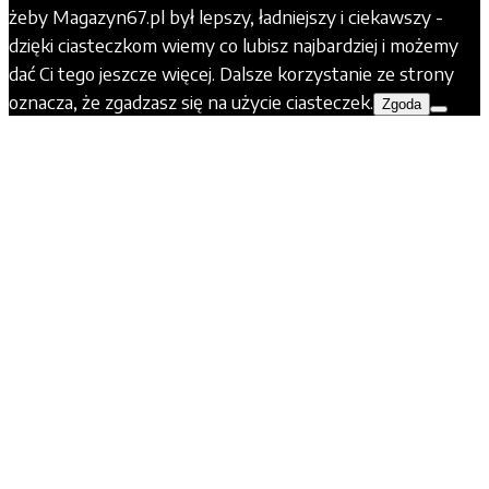
żeby Magazyn67.pl był lepszy, ładniejszy i ciekawszy -
dzięki ciasteczkom wiemy co lubisz najbardziej i możemy
dać Ci tego jeszcze więcej. Dalsze korzystanie ze strony
oznacza, że zgadzasz się na użycie ciasteczek.
Zgoda