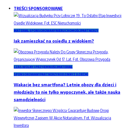
TREŚCI SPONSOROWANE
MATERIAŁ SPONSOROWANY
NIERUCHOMOŚCI
PARTNERZY
Jak zamieszkać na osiedlu z widokiem?
CZAS WOLNY I PRZYJEMNOŚCI
MATERIAŁ
SPONSOROWANY
PARTNERZY
RODZINNY
Z DZIEĆMI
Wakacje bez smartfona? Letnie obozy dla dzieci i
młodzieży to nie tylko wypoczynek, ale także nauka
samodzielności