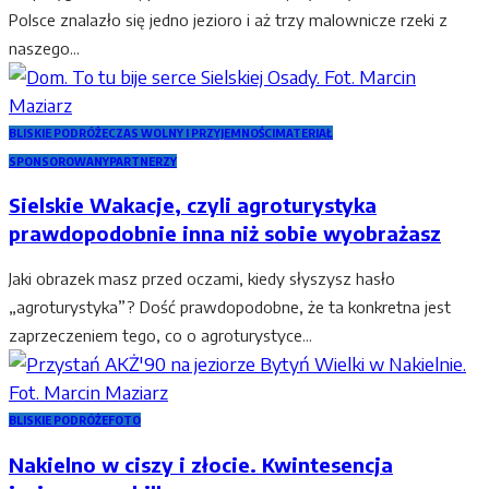
Polsce znalazło się jedno jezioro i aż trzy malownicze rzeki z
naszego...
BLISKIE PODRÓŻE
CZAS WOLNY I PRZYJEMNOŚCI
MATERIAŁ
SPONSOROWANY
PARTNERZY
Sielskie Wakacje, czyli agroturystyka
prawdopodobnie inna niż sobie wyobrażasz
Jaki obrazek masz przed oczami, kiedy słyszysz hasło
„agroturystyka”? Dość prawdopodobne, że ta konkretna jest
zaprzeczeniem tego, co o agroturystyce...
BLISKIE PODRÓŻE
FOTO
Nakielno w ciszy i złocie. Kwintesencja