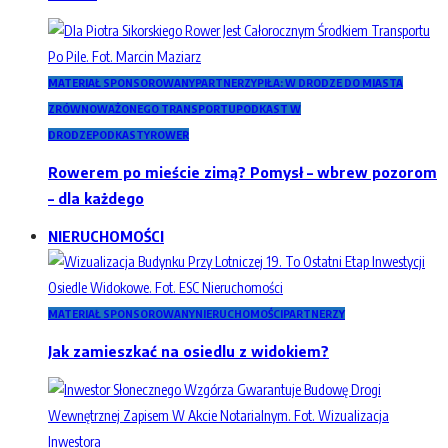
MATERIAŁ SPONSOROWANY
PARTNERZY
PIŁA: W DRODZE DO MIASTA
ZRÓWNOWAŻONEGO TRANSPORTU
PODKAST W
DRODZE
PODKASTY
ROWER
Rowerem po mieście zimą? Pomysł – wbrew pozorom
– dla każdego
NIERUCHOMOŚCI
MATERIAŁ SPONSOROWANY
NIERUCHOMOŚCI
PARTNERZY
Jak zamieszkać na osiedlu z widokiem?