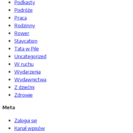
Podkasty
Podróże
Praca
Rodzinny
Rower
Staycation
Tata w Pile
Uncategorized
W ruchu
Wydarzenia
Wydawnictwa
Z dziećmi
Zdrowie
Meta
Zaloguj się
Kanał wpisów