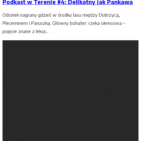
Podkast w Terenie #4: Delikatny jak Pankawa
Odcinek nagrany gdzieś w środku lasu między Dobrzycą,
Pleceminem i Paruszką. Główny bohater: rzeka okresowa –
pojęcie znane z lekcji...
67. Magazyn Nad Gwdą i Notecią
67. Magazyn Nad Gwdą i Notecią jest o tym, jak dobrze
przeżywać region na pograniczu Wielkopolski i Pomorza. I
jak cieszyć się tym, co poza nim. Kiedyś pachniał farbą
drukarską i papierem. Dziś jest dostępny nawet dla tych,
którzy są daleko, ale nadal tęsknią. Ludzie, miejsca,
podróże, przyjemności, idee — wszystko do czego
inspirują Gwda, Noteć, Krajna i Pojezierza — Wałeckie,
Chodzieskie, a czasem także Drawskie i Szczecineckie.
Lifestyle w regionie tak ciekawym, że trudno określić go
jednym słowem. W regionie wciąż czekającym na odkrycie.
Wiadomo o nim tyle, że chill to tutaj naturalny stan