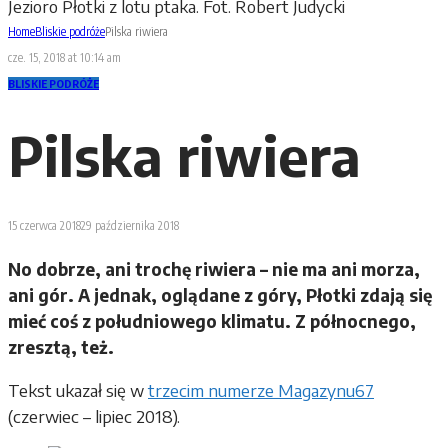
Jezioro Płotki z lotu ptaka. Fot. Robert Judycki
Home
Bliskie podróże
Pilska riwiera
cze. 15, 2018 at 10:14 am
BLISKIE PODRÓŻE
Pilska riwiera
15 czerwca 2018
29 października 2018
No dobrze, ani trochę riwiera – nie ma ani morza,
ani gór. A jednak, oglądane z góry, Płotki zdają się
mieć coś z południowego klimatu. Z północnego,
zresztą, też.
Tekst ukazał się w
trzecim numerze Magazynu67
(czerwiec – lipiec 2018).