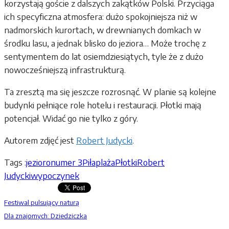
korzystają goście z dalszych zakątków Polski. Przyciąga
ich specyficzna atmosfera: dużo spokojniejsza niż w
nadmorskich kurortach, w drewnianych domkach w
środku lasu, a jednak blisko do jeziora… Może trochę z
sentymentem do lat osiemdziesiątych, tyle że z dużo
nowocześniejszą infrastrukturą.
Ta zresztą ma się jeszcze rozrosnąć. W planie są kolejne
budynki pełniące role hotelu i restauracji. Płotki mają
potencjał. Widać go nie tylko z góry.
Autorem zdjęć jest
Robert Judycki
.
Tags :
jezioro
numer 3
Piła
plaża
Płotki
Robert
Judycki
wypoczynek
Festiwal pulsujący naturą
Dla znajomych: Dziedziczka