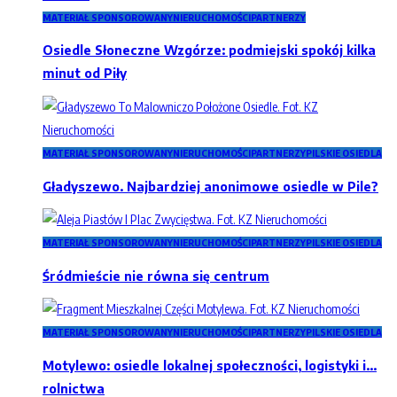
MATERIAŁ SPONSOROWANY
NIERUCHOMOŚCI
PARTNERZY
Osiedle Słoneczne Wzgórze: podmiejski spokój kilka
minut od Piły
MATERIAŁ SPONSOROWANY
NIERUCHOMOŚCI
PARTNERZY
PILSKIE OSIEDLA
Gładyszewo. Najbardziej anonimowe osiedle w Pile?
MATERIAŁ SPONSOROWANY
NIERUCHOMOŚCI
PARTNERZY
PILSKIE OSIEDLA
Śródmieście nie równa się centrum
MATERIAŁ SPONSOROWANY
NIERUCHOMOŚCI
PARTNERZY
PILSKIE OSIEDLA
Motylewo: osiedle lokalnej społeczności, logistyki i…
rolnictwa