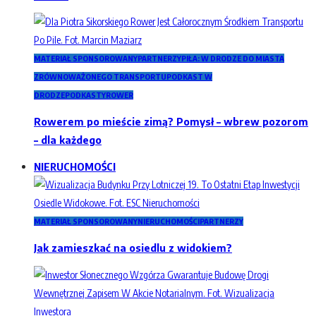
MATERIAŁ SPONSOROWANY
PARTNERZY
PIŁA: W DRODZE DO MIASTA
ZRÓWNOWAŻONEGO TRANSPORTU
PODKAST W
DRODZE
PODKASTY
ROWER
Rowerem po mieście zimą? Pomysł – wbrew pozorom
– dla każdego
NIERUCHOMOŚCI
MATERIAŁ SPONSOROWANY
NIERUCHOMOŚCI
PARTNERZY
Jak zamieszkać na osiedlu z widokiem?