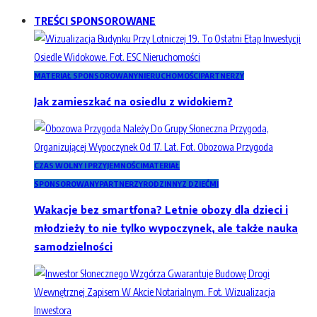
TREŚCI SPONSOROWANE
MATERIAŁ SPONSOROWANY
NIERUCHOMOŚCI
PARTNERZY
Jak zamieszkać na osiedlu z widokiem?
CZAS WOLNY I PRZYJEMNOŚCI
MATERIAŁ
SPONSOROWANY
PARTNERZY
RODZINNY
Z DZIEĆMI
Wakacje bez smartfona? Letnie obozy dla dzieci i
młodzieży to nie tylko wypoczynek, ale także nauka
samodzielności