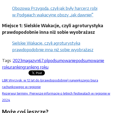
Obozowa Przygoda, czyli jak były harcerz robi
w Podgajach wakacyjne obozy „jak dawniej”
Miejsce 1: Sielskie Wakacje, czyli agroturystyka
prawdopodobnie inna niż sobie wyobrażasz
Sielskie Wakacje, czyli agroturystyka
prawdopodobnie inna niż sobie wyobrażasz
Tags :
2023
magazyn67.pl
podsumowanie
podsumowanie
roku
ranking
ranking roku
LBR Wyrzysk: w 12 lat do (prawdopodobnie) największego biura
rachunkowego w regionie
Rezerwuj terminy. Pierwsze informacje o letnich festiwalach w regionie w
2024
Może coś jeszcze?