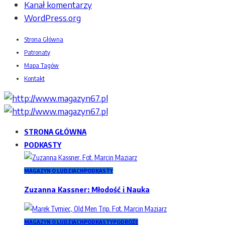
Kanał komentarzy
WordPress.org
Strona Główna
Patronaty
Mapa Tagów
Kontakt
STRONA GŁÓWNA
PODKASTY
MAGAZYN O LUDZIACH
PODKASTY
Zuzanna Kassner: Młodość i Nauka
MAGAZYN O LUDZIACH
PODKASTY
PODRÓŻE