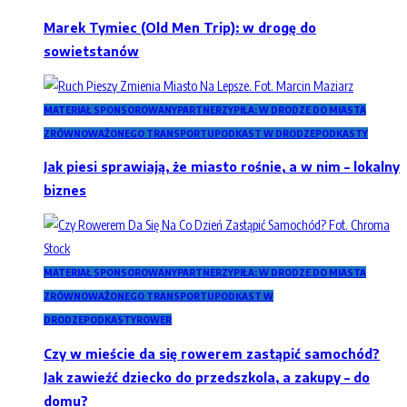
Marek Tymiec (Old Men Trip): w drogę do
sowietstanów
MATERIAŁ SPONSOROWANY
PARTNERZY
PIŁA: W DRODZE DO MIASTA
ZRÓWNOWAŻONEGO TRANSPORTU
PODKAST W DRODZE
PODKASTY
Jak piesi sprawiają, że miasto rośnie, a w nim – lokalny
biznes
MATERIAŁ SPONSOROWANY
PARTNERZY
PIŁA: W DRODZE DO MIASTA
ZRÓWNOWAŻONEGO TRANSPORTU
PODKAST W
DRODZE
PODKASTY
ROWER
Czy w mieście da się rowerem zastąpić samochód?
Jak zawieźć dziecko do przedszkola, a zakupy – do
domu?