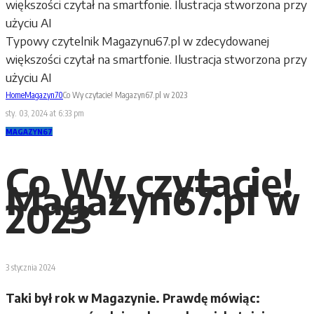
Typowy czytelnik Magazynu67.pl w zdecydowanej
większości czytał na smartfonie. Ilustracja stworzona przy
użyciu AI
Home
Magazyn70
Co Wy czytacie! Magazyn67.pl w 2023
sty. 03, 2024 at 6:33 pm
MAGAZYN67
Co Wy czytacie!
Magazyn67.pl w
2023
3 stycznia 2024
Taki był rok w Magazynie. Prawdę mówiąc: