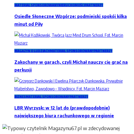
MATERIAŁ SPONSOROWANY
NIERUCHOMOŚCI
PARTNERZY
Osiedle Słoneczne Wzgórze: podmiejski spokój kilka
minut od Piły
MAGAZYN O LUDZIACH
MATERIAŁ SPONSOROWANY
PARTNERZY
Zakochany w garach, czyli Michał nauczy cię grać na
perkusji
BIZNES
MATERIAŁ SPONSOROWANY
PARTNERZY
LBR Wyrzysk: w 12 lat do (prawdopodobnie)
największego biura rachunkowego w regionie