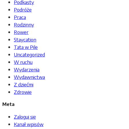
Podkasty
Podróże
Praca
Rodzinny
Rower
Staycation
Tata w Pile
Uncategorized
W ruchu
Wydarzenia
Wydawnictwa
Z dziećmi
Zdrowie
Meta
Zaloguj się
Kanał wpisów