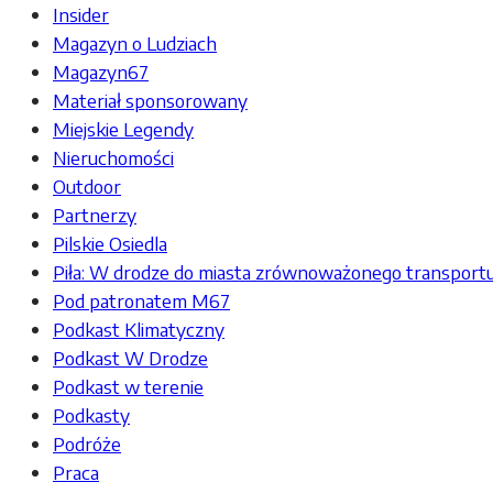
Insider
Magazyn o Ludziach
Magazyn67
Materiał sponsorowany
Miejskie Legendy
Nieruchomości
Outdoor
Partnerzy
Pilskie Osiedla
Piła: W drodze do miasta zrównoważonego transport
Pod patronatem M67
Podkast Klimatyczny
Podkast W Drodze
Podkast w terenie
Podkasty
Podróże
Praca