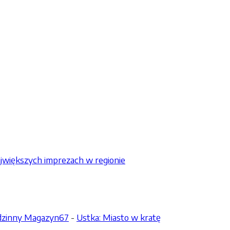
jwiększych imprezach w regionie
odzinny Magazyn67
-
Ustka: Miasto w kratę