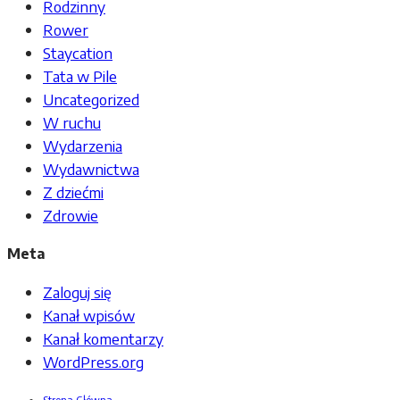
Rodzinny
Rower
Staycation
Tata w Pile
Uncategorized
W ruchu
Wydarzenia
Wydawnictwa
Z dziećmi
Zdrowie
Meta
Zaloguj się
Kanał wpisów
Kanał komentarzy
WordPress.org