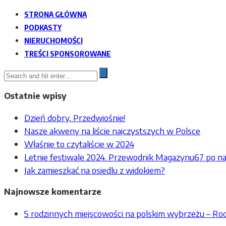
STRONA GŁÓWNA
PODKASTY
NIERUCHOMOŚCI
TREŚCI SPONSOROWANE
Ostatnie wpisy
Dzień dobry, Przedwiośnie!
Nasze akweny na liście najczystszych w Polsce
Właśnie to czytaliście w 2024
Letnie festiwale 2024. Przewodnik Magazynu67 po na
Jak zamieszkać na osiedlu z widokiem?
Najnowsze komentarze
5 rodzinnych miejscowości na polskim wybrzeżu – R