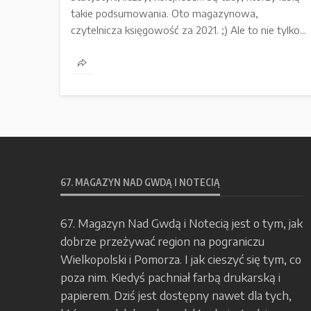
takie podsumowania. Oto magazynowa,
czytelnicza księgowość za 2021. ;) Ale to nie tylko...
67. MAGAZYN NAD GWDĄ I NOTECIĄ
67. Magazyn Nad Gwdą i Notecią jest o tym, jak
dobrze przeżywać region na pograniczu
Wielkopolski i Pomorza. I jak cieszyć się tym, co
poza nim. Kiedyś pachniał farbą drukarską i
papierem. Dziś jest dostępny nawet dla tych,