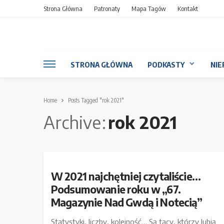
Strona Główna
Patronaty
Mapa Tagów
Kontakt
STRONA GŁÓWNA
PODKASTY
NIE
Home
Posts Tagged "rok 2021"
Archive
rok 2021
W 2021 najchętniej czytaliście…
Podsumowanie roku w „67.
Magazynie Nad Gwdą i Notecią”
Statystyki, liczby, kolejność… Są tacy, którzy lubią