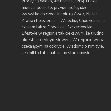
którzy są daleko, ale nadal tęsknią. Ludzie,
miejsca, podróże, przyjemności, idee —
wszystko do czego inspirują Gwda, Noteć,
Krajna i Pojezierza — Wałeckie, Chodzieskie, a
czasem także Drawskie i Szczecineckie.
Lifestyle w regionie tak ciekawym, że trudno
określić go jednym słowem. W regionie wciąż
czekającym na odkrycie. Wiadomo o nim tyle,
że chill to tutaj naturalny stan umysłu.