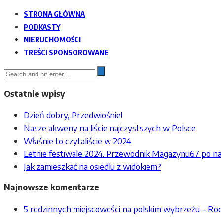
STRONA GŁÓWNA
PODKASTY
NIERUCHOMOŚCI
TREŚCI SPONSOROWANE
Ostatnie wpisy
Dzień dobry, Przedwiośnie!
Nasze akweny na liście najczystszych w Polsce
Właśnie to czytaliście w 2024
Letnie festiwale 2024. Przewodnik Magazynu67 po na
Jak zamieszkać na osiedlu z widokiem?
Najnowsze komentarze
5 rodzinnych miejscowości na polskim wybrzeżu – R