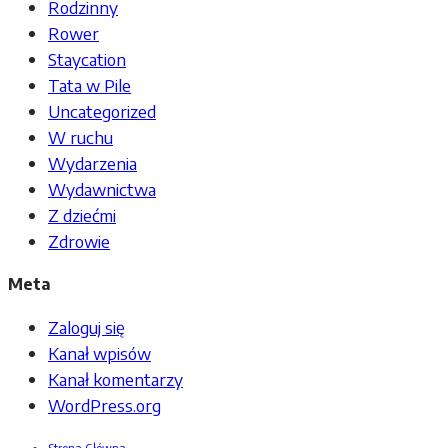
Rodzinny
Rower
Staycation
Tata w Pile
Uncategorized
W ruchu
Wydarzenia
Wydawnictwa
Z dziećmi
Zdrowie
Meta
Zaloguj się
Kanał wpisów
Kanał komentarzy
WordPress.org