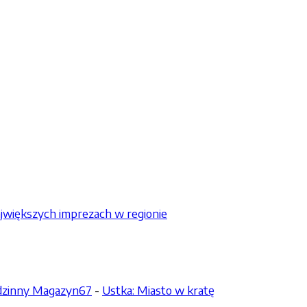
jwiększych imprezach w regionie
odzinny Magazyn67
-
Ustka: Miasto w kratę