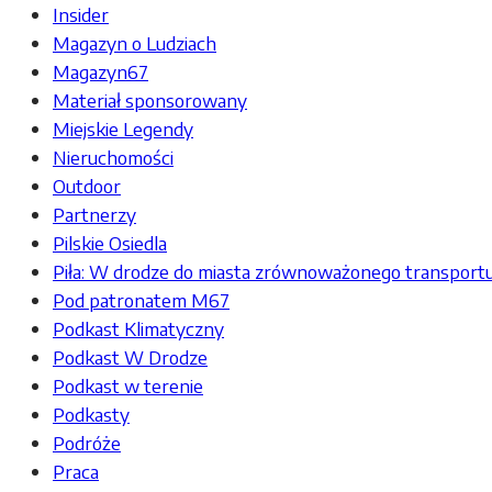
Insider
Magazyn o Ludziach
Magazyn67
Materiał sponsorowany
Miejskie Legendy
Nieruchomości
Outdoor
Partnerzy
Pilskie Osiedla
Piła: W drodze do miasta zrównoważonego transport
Pod patronatem M67
Podkast Klimatyczny
Podkast W Drodze
Podkast w terenie
Podkasty
Podróże
Praca