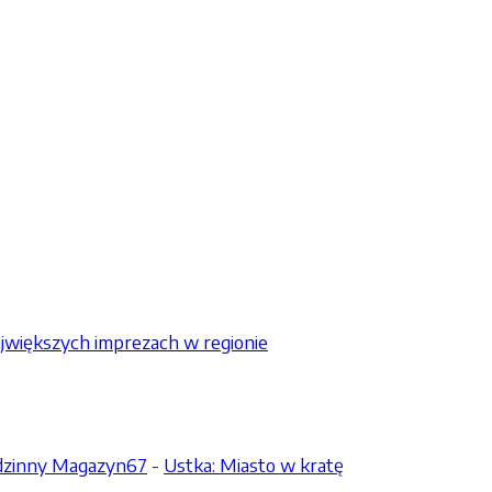
jwiększych imprezach w regionie
odzinny Magazyn67
-
Ustka: Miasto w kratę