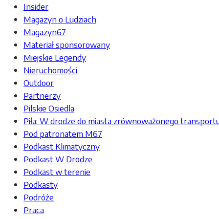
Insider
Magazyn o Ludziach
Magazyn67
Materiał sponsorowany
Miejskie Legendy
Nieruchomości
Outdoor
Partnerzy
Pilskie Osiedla
Piła: W drodze do miasta zrównoważonego transport
Pod patronatem M67
Podkast Klimatyczny
Podkast W Drodze
Podkast w terenie
Podkasty
Podróże
Praca