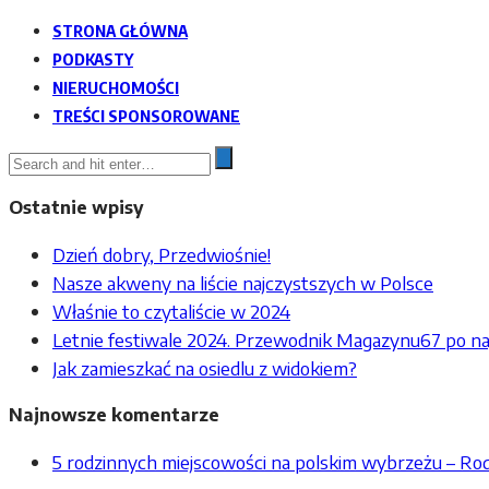
STRONA GŁÓWNA
PODKASTY
NIERUCHOMOŚCI
TREŚCI SPONSOROWANE
Ostatnie wpisy
Dzień dobry, Przedwiośnie!
Nasze akweny na liście najczystszych w Polsce
Właśnie to czytaliście w 2024
Letnie festiwale 2024. Przewodnik Magazynu67 po na
Jak zamieszkać na osiedlu z widokiem?
Najnowsze komentarze
5 rodzinnych miejscowości na polskim wybrzeżu – R