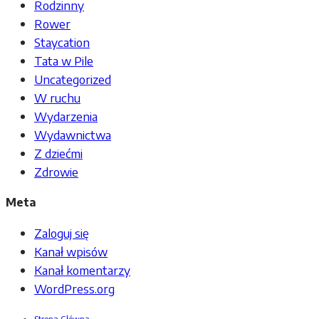
Rodzinny
Rower
Staycation
Tata w Pile
Uncategorized
W ruchu
Wydarzenia
Wydawnictwa
Z dziećmi
Zdrowie
Meta
Zaloguj się
Kanał wpisów
Kanał komentarzy
WordPress.org