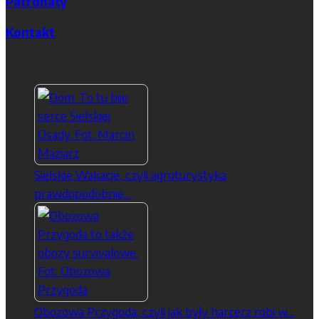
Patronaty
Kontakt
TOP 5 miesiąca
Sielskie Wakacje, czyli agroturystyka
prawdopodobnie…
Obozowa Przygoda, czyli jak były harcerz robi w…