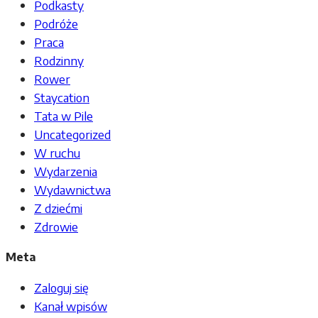
Podkasty
Podróże
Praca
Rodzinny
Rower
Staycation
Tata w Pile
Uncategorized
W ruchu
Wydarzenia
Wydawnictwa
Z dziećmi
Zdrowie
Meta
Zaloguj się
Kanał wpisów