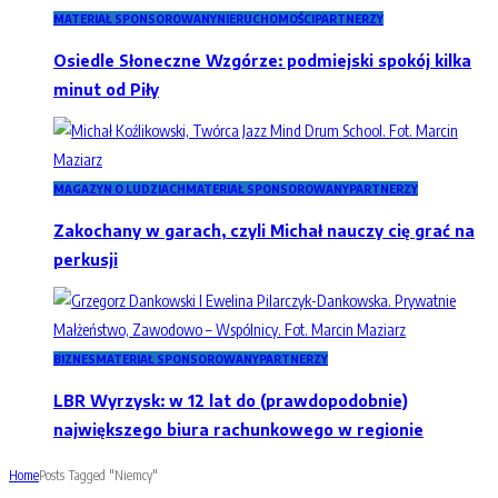
MATERIAŁ SPONSOROWANY
NIERUCHOMOŚCI
PARTNERZY
Osiedle Słoneczne Wzgórze: podmiejski spokój kilka
minut od Piły
MAGAZYN O LUDZIACH
MATERIAŁ SPONSOROWANY
PARTNERZY
Zakochany w garach, czyli Michał nauczy cię grać na
perkusji
BIZNES
MATERIAŁ SPONSOROWANY
PARTNERZY
LBR Wyrzysk: w 12 lat do (prawdopodobnie)
największego biura rachunkowego w regionie
Home
Posts Tagged "Niemcy"