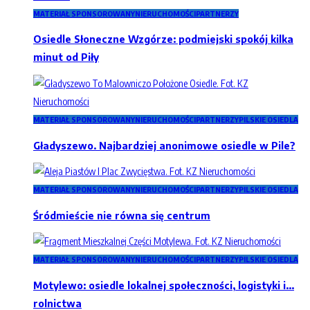
MATERIAŁ SPONSOROWANY
NIERUCHOMOŚCI
PARTNERZY
Osiedle Słoneczne Wzgórze: podmiejski spokój kilka
minut od Piły
MATERIAŁ SPONSOROWANY
NIERUCHOMOŚCI
PARTNERZY
PILSKIE OSIEDLA
Gładyszewo. Najbardziej anonimowe osiedle w Pile?
MATERIAŁ SPONSOROWANY
NIERUCHOMOŚCI
PARTNERZY
PILSKIE OSIEDLA
Śródmieście nie równa się centrum
MATERIAŁ SPONSOROWANY
NIERUCHOMOŚCI
PARTNERZY
PILSKIE OSIEDLA
Motylewo: osiedle lokalnej społeczności, logistyki i…
rolnictwa