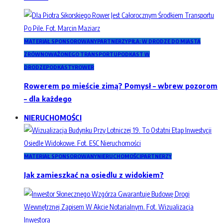
MATERIAŁ SPONSOROWANY
PARTNERZY
PIŁA: W DRODZE DO MIASTA
ZRÓWNOWAŻONEGO TRANSPORTU
PODKAST W
DRODZE
PODKASTY
ROWER
Rowerem po mieście zimą? Pomysł – wbrew pozorom
– dla każdego
NIERUCHOMOŚCI
MATERIAŁ SPONSOROWANY
NIERUCHOMOŚCI
PARTNERZY
Jak zamieszkać na osiedlu z widokiem?