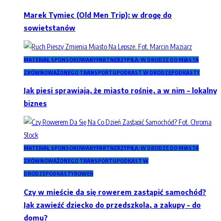
Marek Tymiec (Old Men Trip): w drogę do
sowietstanów
MATERIAŁ SPONSOROWANY
PARTNERZY
PIŁA: W DRODZE DO MIASTA
ZRÓWNOWAŻONEGO TRANSPORTU
PODKAST W DRODZE
PODKASTY
Jak piesi sprawiają, że miasto rośnie, a w nim – lokalny
biznes
MATERIAŁ SPONSOROWANY
PARTNERZY
PIŁA: W DRODZE DO MIASTA
ZRÓWNOWAŻONEGO TRANSPORTU
PODKAST W
DRODZE
PODKASTY
ROWER
Czy w mieście da się rowerem zastąpić samochód?
Jak zawieźć dziecko do przedszkola, a zakupy – do
domu?