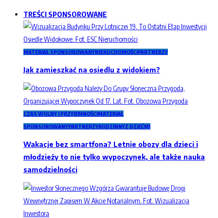
TREŚCI SPONSOROWANE
MATERIAŁ SPONSOROWANY
NIERUCHOMOŚCI
PARTNERZY
Jak zamieszkać na osiedlu z widokiem?
CZAS WOLNY I PRZYJEMNOŚCI
MATERIAŁ
SPONSOROWANY
PARTNERZY
RODZINNY
Z DZIEĆMI
Wakacje bez smartfona? Letnie obozy dla dzieci i
młodzieży to nie tylko wypoczynek, ale także nauka
samodzielności