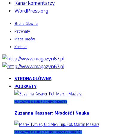
Kanał komentarzy
WordPress.org
Strona Główna
Patronaty
Mapa Tagów
Kontakt
STRONA GŁÓWNA
PODKASTY
MAGAZYN O LUDZIACH
PODKASTY
Zuzanna Kassner: Młodość i Nauka
MAGAZYN O LUDZIACH
PODKASTY
PODRÓŻE