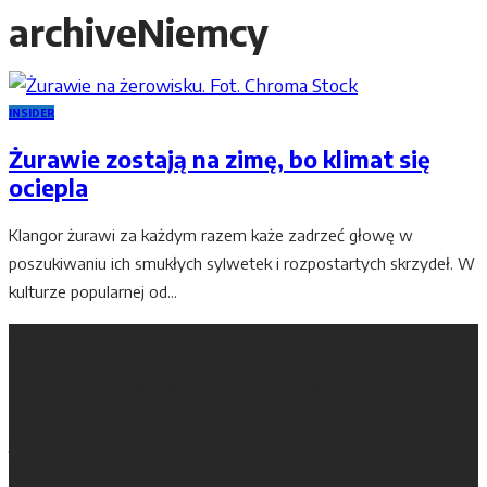
archive
Niemcy
INSIDER
Żurawie zostają na zimę, bo klimat się
ociepla
Klangor żurawi za każdym razem każe zadrzeć głowę w
poszukiwaniu ich smukłych sylwetek i rozpostartych skrzydeł. W
kulturze popularnej od...
67. Magazyn Nad Gwdą i Notecią
67. Magazyn Nad Gwdą i Notecią jest o tym, jak dobrze
przeżywać region na pograniczu Wielkopolski i Pomorza. I
jak cieszyć się tym, co poza nim. Kiedyś pachniał farbą
drukarską i papierem. Dziś jest dostępny nawet dla tych,