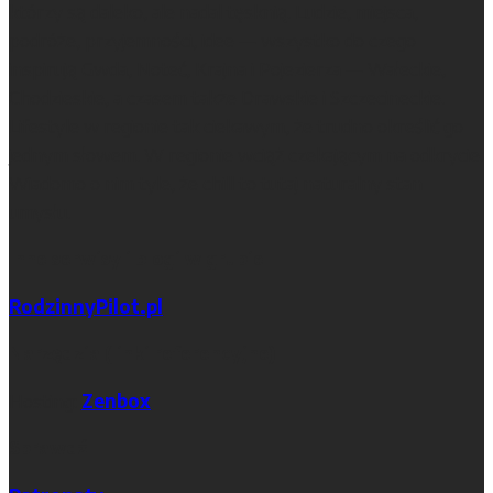
którzy są daleko, ale nadal tęsknią. Ludzie, miejsca,
podróże, przyjemności, idee — wszystko do czego
inspirują Gwda, Noteć, Krajna i Pojezierza — Wałeckie,
Chodzieskie, a czasem także Drawskie i Szczecineckie.
Lifestyle w regionie tak ciekawym, że trudno określić go
jednym słowem. W regionie wciąż czekającym na odkrycie.
Wiadomo o nim tyle, że chill to tutaj naturalny stan
umysłu.
Inne serwisy i blogi w grupie
RodzinnyPilot.pl
Narzędzia (linki referencyjne)
Hosting:
Zenbox
Sprawdź