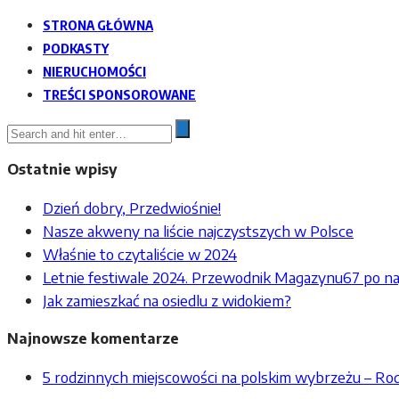
STRONA GŁÓWNA
PODKASTY
NIERUCHOMOŚCI
TREŚCI SPONSOROWANE
Ostatnie wpisy
Dzień dobry, Przedwiośnie!
Nasze akweny na liście najczystszych w Polsce
Właśnie to czytaliście w 2024
Letnie festiwale 2024. Przewodnik Magazynu67 po na
Jak zamieszkać na osiedlu z widokiem?
Najnowsze komentarze
5 rodzinnych miejscowości na polskim wybrzeżu – R