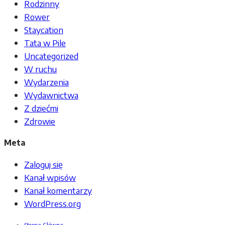
Rodzinny
Rower
Staycation
Tata w Pile
Uncategorized
W ruchu
Wydarzenia
Wydawnictwa
Z dziećmi
Zdrowie
Meta
Zaloguj się
Kanał wpisów
Kanał komentarzy
WordPress.org