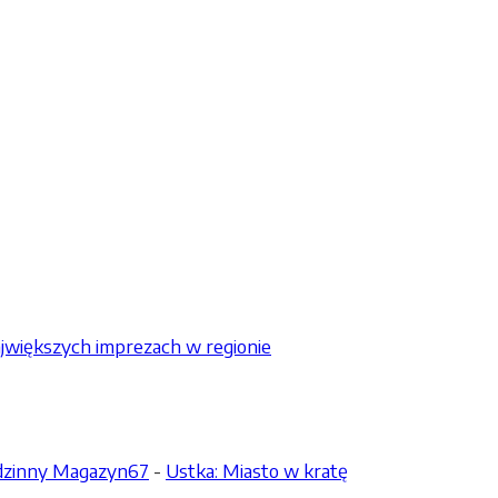
jwiększych imprezach w regionie
odzinny Magazyn67
-
Ustka: Miasto w kratę