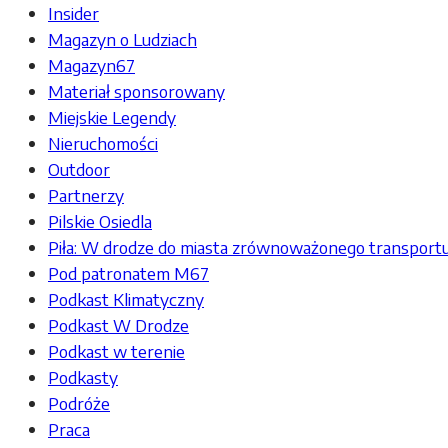
Insider
Magazyn o Ludziach
Magazyn67
Materiał sponsorowany
Miejskie Legendy
Nieruchomości
Outdoor
Partnerzy
Pilskie Osiedla
Piła: W drodze do miasta zrównoważonego transport
Pod patronatem M67
Podkast Klimatyczny
Podkast W Drodze
Podkast w terenie
Podkasty
Podróże
Praca