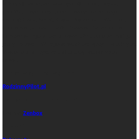
którzy są daleko, ale nadal tęsknią. Ludzie, miejsca,
podróże, przyjemności, idee — wszystko do czego
inspirują Gwda, Noteć, Krajna i Pojezierza — Wałeckie,
Chodzieskie, a czasem także Drawskie i Szczecineckie.
Lifestyle w regionie tak ciekawym, że trudno określić go
jednym słowem. W regionie wciąż czekającym na odkrycie.
Wiadomo o nim tyle, że chill to tutaj naturalny stan
umysłu.
Inne serwisy i blogi w grupie
RodzinnyPilot.pl
Narzędzia (linki referencyjne)
Hosting:
Zenbox
Sprawdź