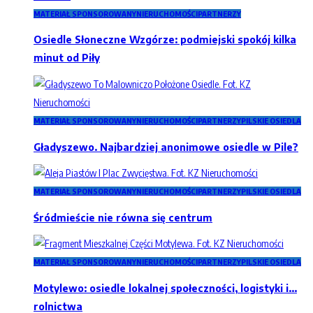
MATERIAŁ SPONSOROWANY
NIERUCHOMOŚCI
PARTNERZY
Osiedle Słoneczne Wzgórze: podmiejski spokój kilka
minut od Piły
MATERIAŁ SPONSOROWANY
NIERUCHOMOŚCI
PARTNERZY
PILSKIE OSIEDLA
Gładyszewo. Najbardziej anonimowe osiedle w Pile?
MATERIAŁ SPONSOROWANY
NIERUCHOMOŚCI
PARTNERZY
PILSKIE OSIEDLA
Śródmieście nie równa się centrum
MATERIAŁ SPONSOROWANY
NIERUCHOMOŚCI
PARTNERZY
PILSKIE OSIEDLA
Motylewo: osiedle lokalnej społeczności, logistyki i…
rolnictwa