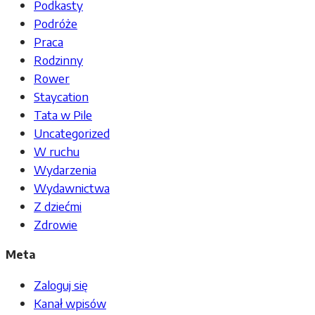
Podkasty
Podróże
Praca
Rodzinny
Rower
Staycation
Tata w Pile
Uncategorized
W ruchu
Wydarzenia
Wydawnictwa
Z dziećmi
Zdrowie
Meta
Zaloguj się
Kanał wpisów