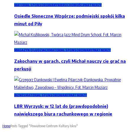
MATERIAŁ SPONSOROWANY
NIERUCHOMOŚCI
PARTNERZY
Osiedle Słoneczne Wzgórze: podmiejski spokój kilka
minut od Piły
MAGAZYN O LUDZIACH
MATERIAŁ SPONSOROWANY
PARTNERZY
Zakochany w garach, czyli Michał nauczy cię grać na
perkusji
BIZNES
MATERIAŁ SPONSOROWANY
PARTNERZY
LBR Wyrzysk: w 12 lat do (prawdopodobnie)
największego biura rachunkowego w regionie
Home
Posts Tagged "Powiatowe Centrum Kultury Iskra"