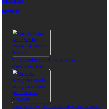
Patronaty
Kontakt
TOP 5 miesiąca
Sielskie Wakacje, czyli agroturystyka
prawdopodobnie…
Obozowa Przygoda, czyli jak były harcerz robi w…