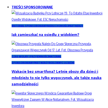
TREŚCI SPONSOROWANE
MATERIAŁ SPONSOROWANY
NIERUCHOMOŚCI
PARTNERZY
Jak zamieszkać na osiedlu z widokiem?
CZAS WOLNY I PRZYJEMNOŚCI
MATERIAŁ
SPONSOROWANY
PARTNERZY
RODZINNY
Z DZIEĆMI
Wakacje bez smartfona? Letnie obozy dla dzieci i
młodzieży to nie tylko wypoczynek, ale także nauka
samodzielności