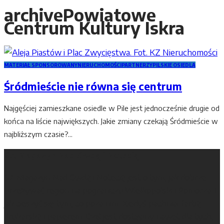
archive
Powiatowe
Centrum Kultury Iskra
MATERIAŁ SPONSOROWANY
NIERUCHOMOŚCI
PARTNERZY
PILSKIE OSIEDLA
Śródmieście nie równa się centrum
Najgęściej zamieszkane osiedle w Pile jest jednocześnie drugie od
końca na liście największych. Jakie zmiany czekają Śródmieście w
najbliższym czasie?...
67. Magazyn Nad Gwdą i Notecią
67. Magazyn Nad Gwdą i Notecią jest o tym, jak dobrze
przeżywać region na pograniczu Wielkopolski i Pomorza. I
jak cieszyć się tym, co poza nim. Kiedyś pachniał farbą
drukarską i papierem. Dziś jest dostępny nawet dla tych,