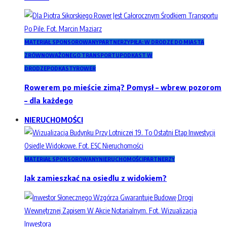
MATERIAŁ SPONSOROWANY
PARTNERZY
PIŁA: W DRODZE DO MIASTA
ZRÓWNOWAŻONEGO TRANSPORTU
PODKAST W
DRODZE
PODKASTY
ROWER
Rowerem po mieście zimą? Pomysł – wbrew pozorom
– dla każdego
NIERUCHOMOŚCI
MATERIAŁ SPONSOROWANY
NIERUCHOMOŚCI
PARTNERZY
Jak zamieszkać na osiedlu z widokiem?