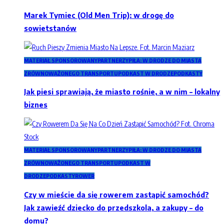
Marek Tymiec (Old Men Trip): w drogę do
sowietstanów
MATERIAŁ SPONSOROWANY
PARTNERZY
PIŁA: W DRODZE DO MIASTA
ZRÓWNOWAŻONEGO TRANSPORTU
PODKAST W DRODZE
PODKASTY
Jak piesi sprawiają, że miasto rośnie, a w nim – lokalny
biznes
MATERIAŁ SPONSOROWANY
PARTNERZY
PIŁA: W DRODZE DO MIASTA
ZRÓWNOWAŻONEGO TRANSPORTU
PODKAST W
DRODZE
PODKASTY
ROWER
Czy w mieście da się rowerem zastąpić samochód?
Jak zawieźć dziecko do przedszkola, a zakupy – do
domu?