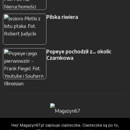
Pilska riwiera
Popeye pochodził z… okolic
Czarnkowa
Strona Główna
Podkasty
Nieruchomości
Hej! Magazyn67.pl zapisuje ciasteczka. Ciasteczka są po to,