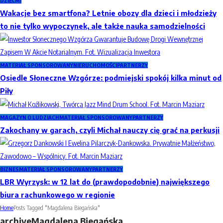
DZIEĆMI
Wakacje bez smartfona? Letnie obozy dla dzieci i młodzieży
to nie tylko wypoczynek, ale także nauka samodzielności
MATERIAŁ SPONSOROWANY
NIERUCHOMOŚCI
PARTNERZY
Osiedle Słoneczne Wzgórze: podmiejski spokój kilka minut od
Piły
MAGAZYN O LUDZIACH
MATERIAŁ SPONSOROWANY
PARTNERZY
Zakochany w garach, czyli Michał nauczy cię grać na perkusji
BIZNES
MATERIAŁ SPONSOROWANY
PARTNERZY
LBR Wyrzysk: w 12 lat do (prawdopodobnie) największego
biura rachunkowego w regionie
Home
Posts Tagged "Magdalena Biegańska"
archive
Magdalena Biegańska