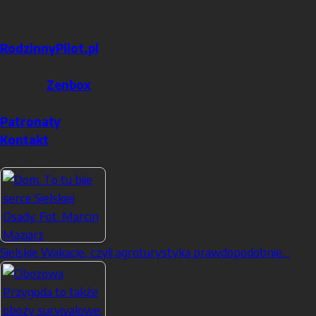
to tutaj naturalny stan umysłu.
Inne serwisy i blogi w grupie
RodzinnyPilot.pl
Narzędzia (linki referencyjne)
Hosting:
Zenbox
Sprawdź
Patronaty
Kontakt
TOP 5 miesiąca
Sielskie Wakacje, czyli agroturystyka prawdopodobnie…