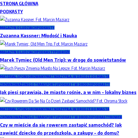
STRONA GŁÓWNA
PODKASTY
MAGAZYN O LUDZIACH
PODKASTY
Zuzanna Kassner: Młodość i Nauka
MAGAZYN O LUDZIACH
PODKASTY
PODRÓŻE
Marek Tymiec (Old Men Trip): w drogę do sowietstanów
MATERIAŁ SPONSOROWANY
PARTNERZY
PIŁA: W DRODZE DO MIASTA
ZRÓWNOWAŻONEGO TRANSPORTU
PODKAST W DRODZE
PODKASTY
Jak piesi sprawiają, że miasto rośnie, a w nim – lokalny biznes
MATERIAŁ SPONSOROWANY
PARTNERZY
PIŁA: W DRODZE DO MIASTA
ZRÓWNOWAŻONEGO TRANSPORTU
PODKAST W DRODZE
PODKASTY
ROWER
Czy w mieście da się rowerem zastąpić samochód? Jak
zawieźć dziecko do przedszkola, a zakupy – do domu?