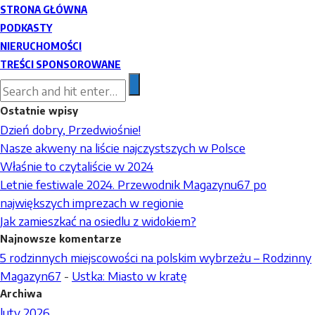
STRONA GŁÓWNA
PODKASTY
NIERUCHOMOŚCI
TREŚCI SPONSOROWANE
Ostatnie wpisy
Dzień dobry, Przedwiośnie!
Nasze akweny na liście najczystszych w Polsce
Właśnie to czytaliście w 2024
Letnie festiwale 2024. Przewodnik Magazynu67 po
największych imprezach w regionie
Jak zamieszkać na osiedlu z widokiem?
Najnowsze komentarze
5 rodzinnych miejscowości na polskim wybrzeżu – Rodzinny
Magazyn67
-
Ustka: Miasto w kratę
Archiwa
luty 2026