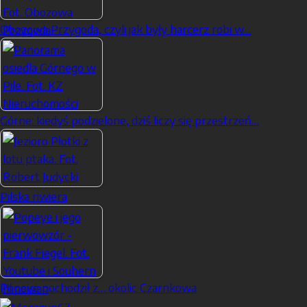
Obozowa Przygoda, czyli jak były harcerz robi w…
Górne: kiedyś podzielone, dziś liczy się przestrzeń…
Pilska riwiera
Popeye pochodził z… okolic Czarnkowa