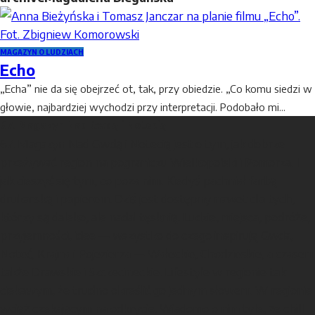
MAGAZYN O LUDZIACH
Echo
„Echa” nie da się obejrzeć ot, tak, przy obiedzie. „Co komu siedzi w
głowie, najbardziej wychodzi przy interpretacji. Podobało mi...
67. Magazyn Nad Gwdą i Notecią
67. Magazyn Nad Gwdą i Notecią jest o tym, jak dobrze
przeżywać region na pograniczu Wielkopolski i Pomorza. I
jak cieszyć się tym, co poza nim. Kiedyś pachniał farbą
drukarską i papierem. Dziś jest dostępny nawet dla tych,
którzy są daleko, ale nadal tęsknią. Ludzie, miejsca, podróże,
przyjemności, idee — wszystko do czego inspirują Gwda,
Noteć, Krajna i Pojezierza — Wałeckie, Chodzieskie, a czasem
także Drawskie i Szczecineckie. Lifestyle w regionie tak
ciekawym, że trudno określić go jednym słowem. W regionie
wciąż czekającym na odkrycie. Wiadomo o nim tyle, że chill