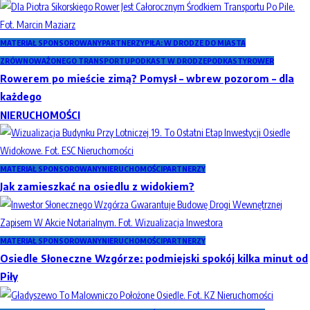
MATERIAŁ SPONSOROWANY
PARTNERZY
PIŁA: W DRODZE DO MIASTA
ZRÓWNOWAŻONEGO TRANSPORTU
PODKAST W DRODZE
PODKASTY
ROWER
Rowerem po mieście zimą? Pomysł – wbrew pozorom – dla
każdego
NIERUCHOMOŚCI
MATERIAŁ SPONSOROWANY
NIERUCHOMOŚCI
PARTNERZY
Jak zamieszkać na osiedlu z widokiem?
MATERIAŁ SPONSOROWANY
NIERUCHOMOŚCI
PARTNERZY
Osiedle Słoneczne Wzgórze: podmiejski spokój kilka minut od
Piły