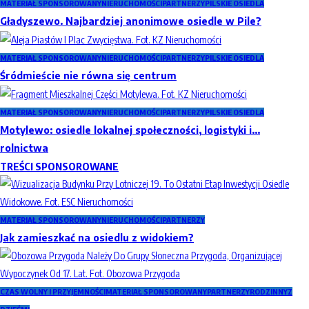
MATERIAŁ SPONSOROWANY
NIERUCHOMOŚCI
PARTNERZY
PILSKIE OSIEDLA
Gładyszewo. Najbardziej anonimowe osiedle w Pile?
MATERIAŁ SPONSOROWANY
NIERUCHOMOŚCI
PARTNERZY
PILSKIE OSIEDLA
Śródmieście nie równa się centrum
MATERIAŁ SPONSOROWANY
NIERUCHOMOŚCI
PARTNERZY
PILSKIE OSIEDLA
Motylewo: osiedle lokalnej społeczności, logistyki i…
rolnictwa
TREŚCI SPONSOROWANE
MATERIAŁ SPONSOROWANY
NIERUCHOMOŚCI
PARTNERZY
Jak zamieszkać na osiedlu z widokiem?
CZAS WOLNY I PRZYJEMNOŚCI
MATERIAŁ SPONSOROWANY
PARTNERZY
RODZINNY
Z