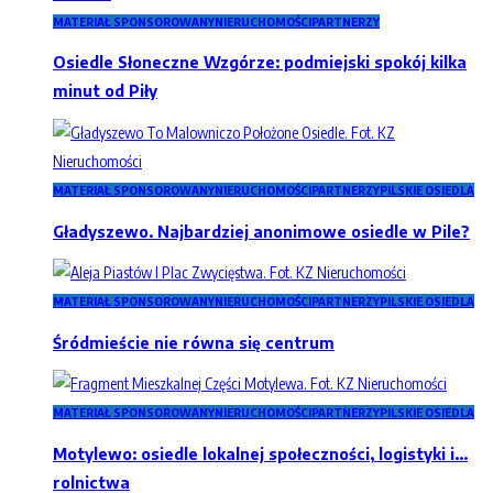
MATERIAŁ SPONSOROWANY
NIERUCHOMOŚCI
PARTNERZY
Osiedle Słoneczne Wzgórze: podmiejski spokój kilka
minut od Piły
MATERIAŁ SPONSOROWANY
NIERUCHOMOŚCI
PARTNERZY
PILSKIE OSIEDLA
Gładyszewo. Najbardziej anonimowe osiedle w Pile?
MATERIAŁ SPONSOROWANY
NIERUCHOMOŚCI
PARTNERZY
PILSKIE OSIEDLA
Śródmieście nie równa się centrum
MATERIAŁ SPONSOROWANY
NIERUCHOMOŚCI
PARTNERZY
PILSKIE OSIEDLA
Motylewo: osiedle lokalnej społeczności, logistyki i…
rolnictwa