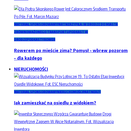
MATERIAŁ SPONSOROWANY
PARTNERZY
PIŁA: W DRODZE DO MIASTA
ZRÓWNOWAŻONEGO TRANSPORTU
PODKAST W
DRODZE
PODKASTY
ROWER
Rowerem po mieście zimą? Pomysł – wbrew pozorom
– dla każdego
NIERUCHOMOŚCI
MATERIAŁ SPONSOROWANY
NIERUCHOMOŚCI
PARTNERZY
Jak zamieszkać na osiedlu z widokiem?