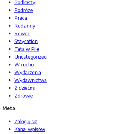
Podkasty
Podróże
Praca
Rodzinny
Rower
Staycation
Tata w Pile
Uncategorized
W ruchu
Wydarzenia
Wydawnictwa
Z dziećmi
Zdrowie
Meta
Zaloguj się
Kanał wpisów