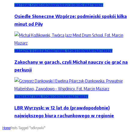
MATERIAŁ SPONSOROWANY
NIERUCHOMOŚCI
PARTNERZY
Osiedle Słoneczne Wzgórze: podmiejski spokój kilka
minut od Piły
MAGAZYN O LUDZIACH
MATERIAŁ SPONSOROWANY
PARTNERZY
Zakochany w garach, czyli Michał nauczy cię grać na
perkusji
BIZNES
MATERIAŁ SPONSOROWANY
PARTNERZY
LBR Wyrzysk: w 12 lat do (prawdopodobnie)
największego biura rachunkowego w regionie
Home
Posts Tagged "odkrywki"