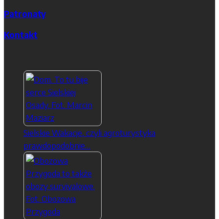
Patronaty
Kontakt
TOP 5 miesiąca
Sielskie Wakacje, czyli agroturystyka
prawdopodobnie…