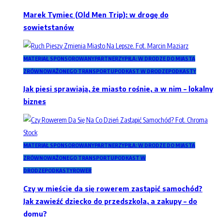
Marek Tymiec (Old Men Trip): w drogę do
sowietstanów
MATERIAŁ SPONSOROWANY
PARTNERZY
PIŁA: W DRODZE DO MIASTA
ZRÓWNOWAŻONEGO TRANSPORTU
PODKAST W DRODZE
PODKASTY
Jak piesi sprawiają, że miasto rośnie, a w nim – lokalny
biznes
MATERIAŁ SPONSOROWANY
PARTNERZY
PIŁA: W DRODZE DO MIASTA
ZRÓWNOWAŻONEGO TRANSPORTU
PODKAST W
DRODZE
PODKASTY
ROWER
Czy w mieście da się rowerem zastąpić samochód?
Jak zawieźć dziecko do przedszkola, a zakupy – do
domu?