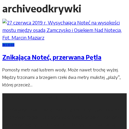
archive
odkrywki
INSIDER
Znikająca Noteć, przerwana Pętla
Pomosty metr nad lustrem wody. Może nawet trochę wyżej.
Między trzcinami a brzegiem rzeki dwa metry mulistej „plaży”,
której przecież...
67. Magazyn Nad Gwdą i Notecią
67. Magazyn Nad Gwdą i Notecią jest o tym, jak dobrze
przeżywać region na pograniczu Wielkopolski i Pomorza. I
jak cieszyć się tym, co poza nim. Kiedyś pachniał farbą