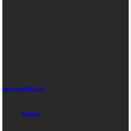
drukarską i papierem. Dziś jest dostępny nawet dla tych,
którzy są daleko, ale nadal tęsknią. Ludzie, miejsca,
podróże, przyjemności, idee — wszystko do czego
inspirują Gwda, Noteć, Krajna i Pojezierza — Wałeckie,
Chodzieskie, a czasem także Drawskie i Szczecineckie.
Lifestyle w regionie tak ciekawym, że trudno określić go
jednym słowem. W regionie wciąż czekającym na odkrycie.
Wiadomo o nim tyle, że chill to tutaj naturalny stan
umysłu.
Inne serwisy i blogi w grupie
RodzinnyPilot.pl
Narzędzia (linki referencyjne)
Hosting:
Zenbox
Sprawdź