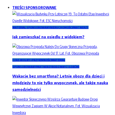
TREŚCI SPONSOROWANE
MATERIAŁ SPONSOROWANY
NIERUCHOMOŚCI
PARTNERZY
Jak zamieszkać na osiedlu z widokiem?
CZAS WOLNY I PRZYJEMNOŚCI
MATERIAŁ
SPONSOROWANY
PARTNERZY
RODZINNY
Z DZIEĆMI
Wakacje bez smartfona? Letnie obozy dla dzieci i
młodzieży to nie tylko wypoczynek, ale także nauka
samodzielności