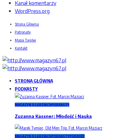
Kanał komentarzy
WordPress.org
Strona Główna
Patronaty
Mapa Tagów
Kontakt
STRONA GŁÓWNA
PODKASTY
MAGAZYN O LUDZIACH
PODKASTY
Zuzanna Kassner: Młodość i Nauka
MAGAZYN O LUDZIACH
PODKASTY
PODRÓŻE