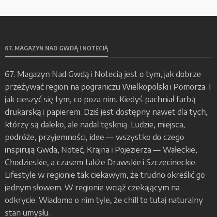
67. MAGAZYN NAD GWDĄ I NOTECIĄ
67. Magazyn Nad Gwdą i Notecią jest o tym, jak dobrze
przeżywać region na pograniczu Wielkopolski i Pomorza. I
jak cieszyć się tym, co poza nim. Kiedyś pachniał farbą
drukarską i papierem. Dziś jest dostępny nawet dla tych,
którzy są daleko, ale nadal tęsknią. Ludzie, miejsca,
podróże, przyjemności, idee — wszystko do czego
inspirują Gwda, Noteć, Krajna i Pojezierza — Wałeckie,
Chodzieskie, a czasem także Drawskie i Szczecineckie.
Lifestyle w regionie tak ciekawym, że trudno określić go
jednym słowem. W regionie wciąż czekającym na
odkrycie. Wiadomo o nim tyle, że chill to tutaj naturalny
stan umysłu.