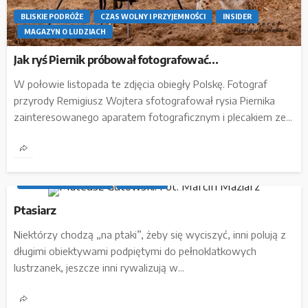
BLISKIE PODRÓŻE
CZAS WOLNY I PRZYJEMNOŚCI
INSIDER
MAGAZYN O LUDZIACH
Jak ryś Piernik próbował fotografować…
W połowie listopada te zdjęcia obiegły Polskę. Fotograf
przyrody Remigiusz Wojtera sfotografował rysia Piernika
zainteresowanego aparatem fotograficznym i plecakiem ze...
BLISKIE PODRÓŻE
CZAS WOLNY I PRZYJEMNOŚCI
MAGAZYN O LUDZIACH
OUTDOOR
Ptasiarz
Niektórzy chodzą „na ptaki”, żeby się wyciszyć, inni polują z
długimi obiektywami podpiętymi do pełnoklatkowych
lustrzanek, jeszcze inni rywalizują w...