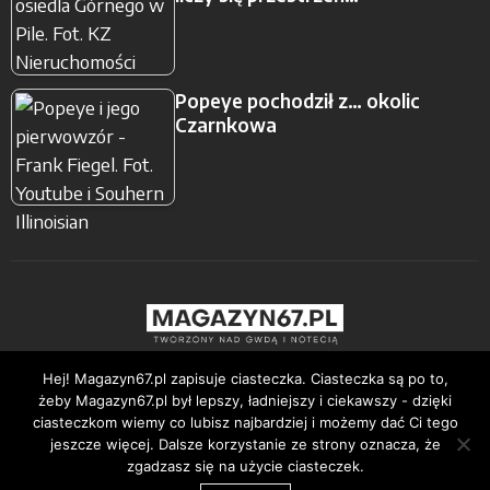
Popeye pochodził z… okolic
Czarnkowa
Strona Główna
Podkasty
Nieruchomości
Hej! Magazyn67.pl zapisuje ciasteczka. Ciasteczka są po to,
żeby Magazyn67.pl był lepszy, ładniejszy i ciekawszy - dzięki
ciasteczkom wiemy co lubisz najbardziej i możemy dać Ci tego
Treści Sponsorowane
jeszcze więcej. Dalsze korzystanie ze strony oznacza, że
zgadzasz się na użycie ciasteczek.