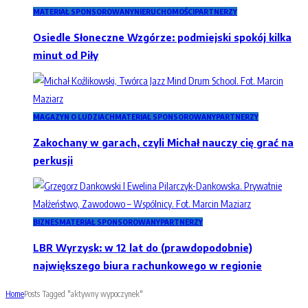
MATERIAŁ SPONSOROWANY
NIERUCHOMOŚCI
PARTNERZY
Osiedle Słoneczne Wzgórze: podmiejski spokój kilka
minut od Piły
MAGAZYN O LUDZIACH
MATERIAŁ SPONSOROWANY
PARTNERZY
Zakochany w garach, czyli Michał nauczy cię grać na
perkusji
BIZNES
MATERIAŁ SPONSOROWANY
PARTNERZY
LBR Wyrzysk: w 12 lat do (prawdopodobnie)
największego biura rachunkowego w regionie
Home
Posts Tagged "aktywny wypoczynek"