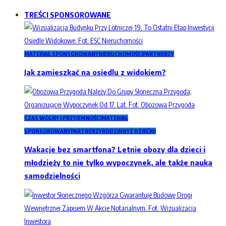
TREŚCI SPONSOROWANE
MATERIAŁ SPONSOROWANY
NIERUCHOMOŚCI
PARTNERZY
Jak zamieszkać na osiedlu z widokiem?
CZAS WOLNY I PRZYJEMNOŚCI
MATERIAŁ
SPONSOROWANY
PARTNERZY
RODZINNY
Z DZIEĆMI
Wakacje bez smartfona? Letnie obozy dla dzieci i
młodzieży to nie tylko wypoczynek, ale także nauka
samodzielności