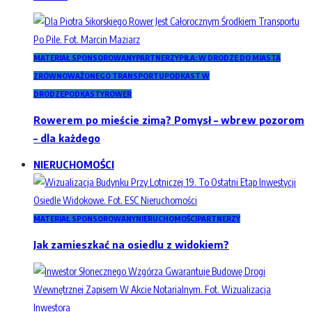
MATERIAŁ SPONSOROWANY
PARTNERZY
PIŁA: W DRODZE DO MIASTA
ZRÓWNOWAŻONEGO TRANSPORTU
PODKAST W
DRODZE
PODKASTY
ROWER
Rowerem po mieście zimą? Pomysł – wbrew pozorom
– dla każdego
NIERUCHOMOŚCI
MATERIAŁ SPONSOROWANY
NIERUCHOMOŚCI
PARTNERZY
Jak zamieszkać na osiedlu z widokiem?