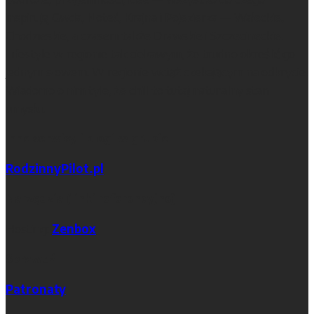
inspirują Gwda, Noteć, Krajna i Pojezierza — Wałeckie,
Chodzieskie, a czasem także Drawskie i Szczecineckie.
Lifestyle w regionie tak ciekawym, że trudno określić go
jednym słowem. W regionie wciąż czekającym na odkrycie.
Wiadomo o nim tyle, że chill to tutaj naturalny stan
umysłu.
Inne serwisy i blogi w grupie
RodzinnyPilot.pl
Narzędzia (linki referencyjne)
Hosting:
Zenbox
Sprawdź
Patronaty