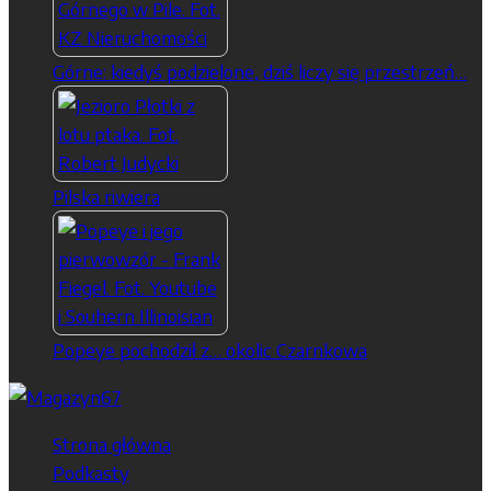
Górne: kiedyś podzielone, dziś liczy się przestrzeń…
Pilska riwiera
Popeye pochodził z… okolic Czarnkowa
Strona główna
Podkasty