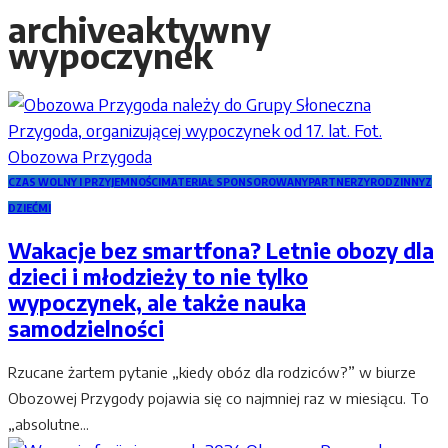
archive
aktywny
wypoczynek
CZAS WOLNY I PRZYJEMNOŚCI
MATERIAŁ SPONSOROWANY
PARTNERZY
RODZINNY
Z
DZIEĆMI
Wakacje bez smartfona? Letnie obozy dla
dzieci i młodzieży to nie tylko
wypoczynek, ale także nauka
samodzielności
Rzucane żartem pytanie „kiedy obóz dla rodziców?” w biurze
Obozowej Przygody pojawia się co najmniej raz w miesiącu. To
„absolutne...