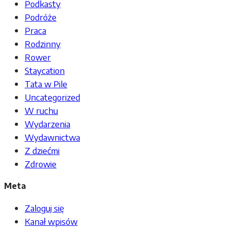
Podkasty
Podróże
Praca
Rodzinny
Rower
Staycation
Tata w Pile
Uncategorized
W ruchu
Wydarzenia
Wydawnictwa
Z dziećmi
Zdrowie
Meta
Zaloguj się
Kanał wpisów