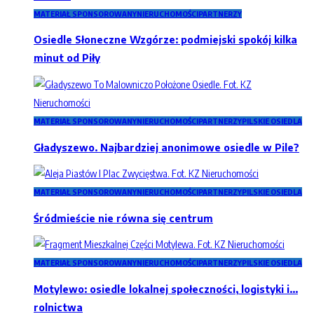
MATERIAŁ SPONSOROWANY
NIERUCHOMOŚCI
PARTNERZY
Osiedle Słoneczne Wzgórze: podmiejski spokój kilka
minut od Piły
MATERIAŁ SPONSOROWANY
NIERUCHOMOŚCI
PARTNERZY
PILSKIE OSIEDLA
Gładyszewo. Najbardziej anonimowe osiedle w Pile?
MATERIAŁ SPONSOROWANY
NIERUCHOMOŚCI
PARTNERZY
PILSKIE OSIEDLA
Śródmieście nie równa się centrum
MATERIAŁ SPONSOROWANY
NIERUCHOMOŚCI
PARTNERZY
PILSKIE OSIEDLA
Motylewo: osiedle lokalnej społeczności, logistyki i…
rolnictwa