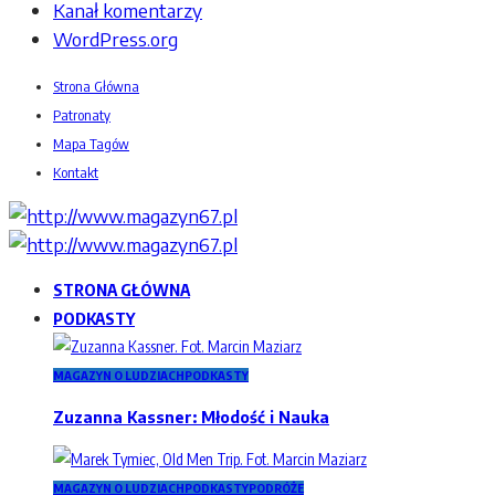
Kanał komentarzy
WordPress.org
Strona Główna
Patronaty
Mapa Tagów
Kontakt
STRONA GŁÓWNA
PODKASTY
MAGAZYN O LUDZIACH
PODKASTY
Zuzanna Kassner: Młodość i Nauka
MAGAZYN O LUDZIACH
PODKASTY
PODRÓŻE