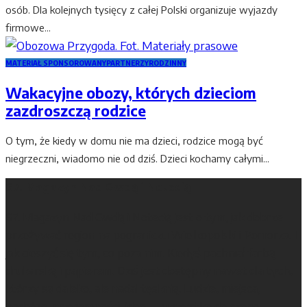
osób. Dla kolejnych tysięcy z całej Polski organizuje wyjazdy
firmowe...
MATERIAŁ SPONSOROWANY
PARTNERZY
RODZINNY
Wakacyjne obozy, których dzieciom
zazdroszczą rodzice
O tym, że kiedy w domu nie ma dzieci, rodzice mogą być
niegrzeczni, wiadomo nie od dziś. Dzieci kochamy całymi...
67. Magazyn Nad Gwdą i Notecią
67. Magazyn Nad Gwdą i Notecią jest o tym, jak dobrze
przeżywać region na pograniczu Wielkopolski i Pomorza. I
jak cieszyć się tym, co poza nim. Kiedyś pachniał farbą
drukarską i papierem. Dziś jest dostępny nawet dla tych,
którzy są daleko, ale nadal tęsknią. Ludzie, miejsca,
podróże, przyjemności, idee — wszystko do czego