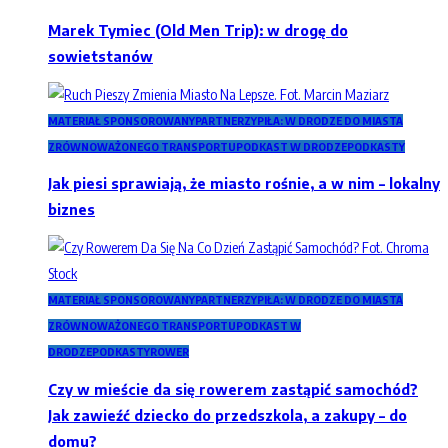
Marek Tymiec (Old Men Trip): w drogę do
sowietstanów
MATERIAŁ SPONSOROWANY
PARTNERZY
PIŁA: W DRODZE DO MIASTA
ZRÓWNOWAŻONEGO TRANSPORTU
PODKAST W DRODZE
PODKASTY
Jak piesi sprawiają, że miasto rośnie, a w nim – lokalny
biznes
MATERIAŁ SPONSOROWANY
PARTNERZY
PIŁA: W DRODZE DO MIASTA
ZRÓWNOWAŻONEGO TRANSPORTU
PODKAST W
DRODZE
PODKASTY
ROWER
Czy w mieście da się rowerem zastąpić samochód?
Jak zawieźć dziecko do przedszkola, a zakupy – do
domu?