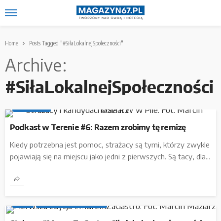
Home
Posts Tagged "#SiłaLokalnejSpołeczności"
Archive
#SiłaLokalnejSpołeczności
INSIDER
MAGAZYN O LUDZIACH
PODKAST W TERENIE
PODKASTY
Podkast w Terenie #6: Razem zrobimy tę remizę
Kiedy potrzebna jest pomoc, strażacy są tymi, którzy zwykle
pojawiają się na miejscu jako jedni z pierwszych. Są tacy, dla...
#RAZEMDAMYRADĘ
CZAS WOLNY I PRZYJEMNOŚCI
GASTRO
IDEE
POD PATRONATEM M67