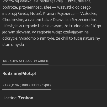
którzy są daleko, ale nadal tęsknią. Ludzie, miejsca,
podróże, przyjemności, idee — wszystko do czego
inspirują Gwda, Noteć, Krajna i Pojezierza — Wałeckie,
Chodzieskie, a czasem także Drawskie i Szczecineckie.
Lifestyle w regionie tak ciekawym, że trudno określić go
jednym słowem. W regionie wciąż czekającym na
odkrycie. Wiadomo o nim tyle, że chill to tutaj naturalny
stan umysłu.
INNE SERWISY I BLOGI W GRUPIE
RodzinnyPilot.pl
NARZĘDZIA (LINKI REFERENCYJNE)
Hosting:
Zenbox