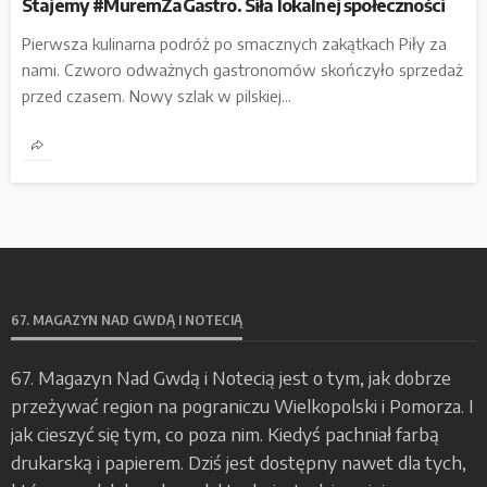
Stajemy #MuremZaGastro. Siła lokalnej społeczności
Pierwsza kulinarna podróż po smacznych zakątkach Piły za
nami. Czworo odważnych gastronomów skończyło sprzedaż
przed czasem. Nowy szlak w pilskiej...
67. MAGAZYN NAD GWDĄ I NOTECIĄ
67. Magazyn Nad Gwdą i Notecią jest o tym, jak dobrze
przeżywać region na pograniczu Wielkopolski i Pomorza. I
jak cieszyć się tym, co poza nim. Kiedyś pachniał farbą
drukarską i papierem. Dziś jest dostępny nawet dla tych,