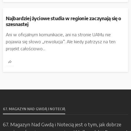
Najbardziej życiowe studia w regionie zaczynają się o
szesnastej
Ani w oficjalnym komunikacie, ani na stronie UAMu nie
pojawia się słowo „rewolucja”. Ale kiedy patrzysz na ten
projekt całościowo...
67. MAGAZYN NAD GWDĄ I NOTECIĄ
67. Magazyn Nad Gwdą i Notecią jest o tym, jak dobrze