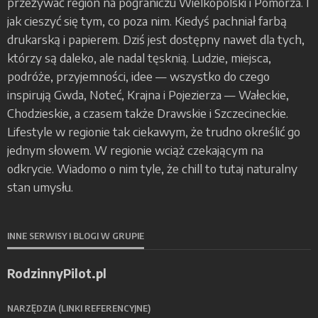
przeżywać region na pograniczu Wielkopolski i Pomorza. I
jak cieszyć się tym, co poza nim. Kiedyś pachniał farbą
drukarską i papierem. Dziś jest dostępny nawet dla tych,
którzy są daleko, ale nadal tęsknią. Ludzie, miejsca,
podróże, przyjemności, idee — wszystko do czego
inspirują Gwda, Noteć, Krajna i Pojezierza — Wałeckie,
Chodzieskie, a czasem także Drawskie i Szczecineckie.
Lifestyle w regionie tak ciekawym, że trudno określić go
jednym słowem. W regionie wciąż czekającym na
odkrycie. Wiadomo o nim tyle, że chill to tutaj naturalny
stan umysłu.
INNE SERWISY I BLOGI W GRUPIE
RodzinnyPilot.pl
NARZĘDZIA (LINKI REFERENCYJNE)