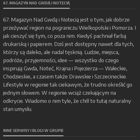
67. MAGAZYN NAD GWDĄ I NOTECIĄ
67. Magazyn Nad Gwdą i Notecią jest o tym, jak dobrze
przeżywać region na pograniczu Wielkopolski i Pomorza. I
jak cieszyć się tym, co poza nim. Kiedyś pachniał farbą
drukarską i papierem. Dziś jest dostępny nawet dla tych,
którzy są daleko, ale nadal tęsknią. Ludzie, miejsca,
podróże, przyjemności, idee — wszystko do czego
inspirują Gwda, Noteć, Krajna i Pojezierza — Wałeckie,
Chodzieskie, a czasem także Drawskie i Szczecineckie.
Lifestyle w regionie tak ciekawym, że trudno określić go
jednym słowem. W regionie wciąż czekającym na
odkrycie. Wiadomo o nim tyle, że chill to tutaj naturalny
stan umysłu.
INNE SERWISY I BLOGI W GRUPIE