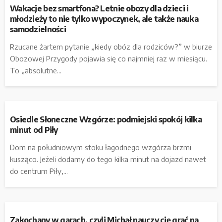
Wakacje bez smartfona? Letnie obozy dla dzieci i
młodzieży to nie tylko wypoczynek, ale także nauka
samodzielności
Rzucane żartem pytanie „kiedy obóz dla rodziców?” w biurze
Obozowej Przygody pojawia się co najmniej raz w miesiącu.
To „absolutne...
Osiedle Słoneczne Wzgórze: podmiejski spokój kilka
minut od Piły
Dom na południowym stoku łagodnego wzgórza brzmi
kusząco. Jeżeli dodamy do tego kilka minut na dojazd nawet
do centrum Piły,...
Zakochany w garach, czyli Michał nauczy cię grać na