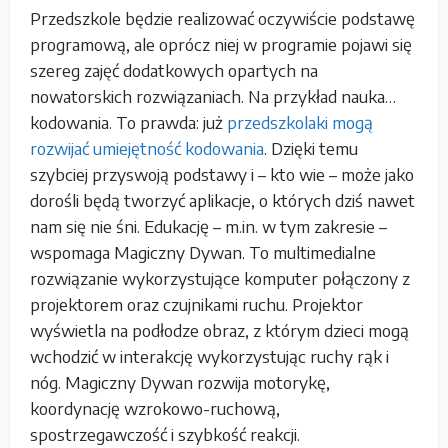
Przedszkole będzie realizować oczywiście podstawę
programową, ale oprócz niej w programie pojawi się
szereg zajęć dodatkowych opartych na
nowatorskich rozwiązaniach. Na przykład nauka…
kodowania. To prawda: już
przedszkolaki mogą
rozwijać umiejętność kodowania
. Dzięki temu
szybciej przyswoją podstawy i – kto wie – może jako
dorośli będą tworzyć aplikacje, o których dziś nawet
nam się nie śni. Edukację – m.in. w tym zakresie –
wspomaga Magiczny Dywan. To multimedialne
rozwiązanie wykorzystujące komputer połączony z
projektorem oraz czujnikami ruchu. Projektor
wyświetla na podłodze obraz, z którym dzieci mogą
wchodzić w interakcję wykorzystując ruchy rąk i
nóg. Magiczny Dywan rozwija motorykę,
koordynację wzrokowo-ruchową,
spostrzegawczość i szybkość reakcji.