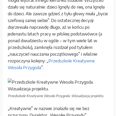
mogła wybrać innego kierunku studiów. Wszystko
działo się naturalnie: dzieci lgnęły do niej, ona lgnęła
do dzieci. Ale zawsze gdzieś z tyłu głowy miała „bycie
szefową samej siebie”. Do ostatecznej decyzji
dojrzewała naprawdę długo, aż w końcu po
jedenastu latach pracy w pilskiej podstawówce (a
ponad dwudziestu w ogóle – w tym wiele lat w
przedszkolu), zamknęła rozdział pod tytułem
„nauczyciel nauczania początkowego” i właśnie
rozpoczyna kolejny: „
Przedszkole Kreatywne
Wesoła Przygoda
”.
Przedszkole Kreatywne Wesoła Przygoda. Wizualizacja projektu.
„Kreatywne” w nazwie znalazło się nie bez
przyczyny. Dyrektor „Wesołej Przygody”