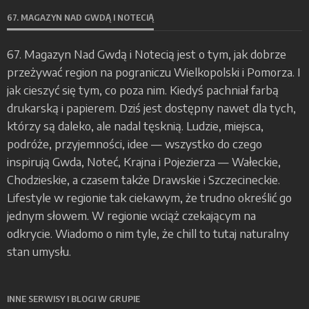
67. MAGAZYN NAD GWDĄ I NOTECIĄ
67. Magazyn Nad Gwdą i Notecią jest o tym, jak dobrze
przeżywać region na pograniczu Wielkopolski i Pomorza. I
jak cieszyć się tym, co poza nim. Kiedyś pachniał farbą
drukarską i papierem. Dziś jest dostępny nawet dla tych,
którzy są daleko, ale nadal tęsknią. Ludzie, miejsca,
podróże, przyjemności, idee — wszystko do czego
inspirują Gwda, Noteć, Krajna i Pojezierza — Wałeckie,
Chodzieskie, a czasem także Drawskie i Szczecineckie.
Lifestyle w regionie tak ciekawym, że trudno określić go
jednym słowem. W regionie wciąż czekającym na
odkrycie. Wiadomo o nim tyle, że chill to tutaj naturalny
stan umysłu.
INNE SERWISY I BLOGI W GRUPIE