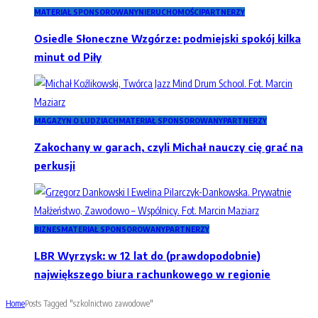
MATERIAŁ SPONSOROWANY
NIERUCHOMOŚCI
PARTNERZY
Osiedle Słoneczne Wzgórze: podmiejski spokój kilka
minut od Piły
MAGAZYN O LUDZIACH
MATERIAŁ SPONSOROWANY
PARTNERZY
Zakochany w garach, czyli Michał nauczy cię grać na
perkusji
BIZNES
MATERIAŁ SPONSOROWANY
PARTNERZY
LBR Wyrzysk: w 12 lat do (prawdopodobnie)
największego biura rachunkowego w regionie
Home
Posts Tagged "szkolnictwo zawodowe"