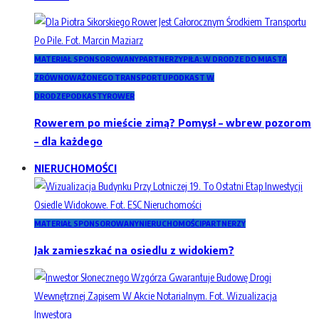
MATERIAŁ SPONSOROWANY
PARTNERZY
PIŁA: W DRODZE DO MIASTA
ZRÓWNOWAŻONEGO TRANSPORTU
PODKAST W
DRODZE
PODKASTY
ROWER
Rowerem po mieście zimą? Pomysł – wbrew pozorom
– dla każdego
NIERUCHOMOŚCI
MATERIAŁ SPONSOROWANY
NIERUCHOMOŚCI
PARTNERZY
Jak zamieszkać na osiedlu z widokiem?