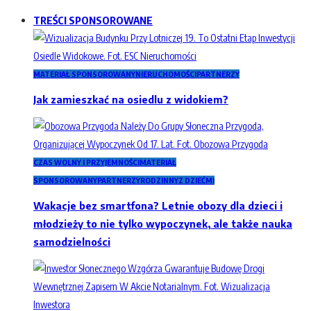
TREŚCI SPONSOROWANE
MATERIAŁ SPONSOROWANY
NIERUCHOMOŚCI
PARTNERZY
Jak zamieszkać na osiedlu z widokiem?
CZAS WOLNY I PRZYJEMNOŚCI
MATERIAŁ
SPONSOROWANY
PARTNERZY
RODZINNY
Z DZIEĆMI
Wakacje bez smartfona? Letnie obozy dla dzieci i
młodzieży to nie tylko wypoczynek, ale także nauka
samodzielności