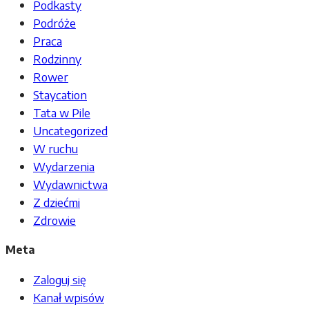
Podkasty
Podróże
Praca
Rodzinny
Rower
Staycation
Tata w Pile
Uncategorized
W ruchu
Wydarzenia
Wydawnictwa
Z dziećmi
Zdrowie
Meta
Zaloguj się
Kanał wpisów