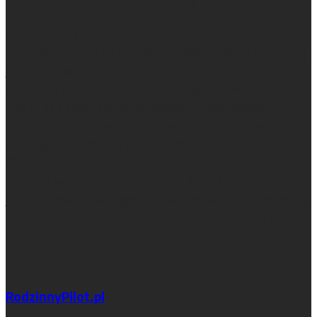
67. Magazyn Nad Gwdą i Notecią
67. Magazyn Nad Gwdą i Notecią jest o tym, jak dobrze
przeżywać region na pograniczu Wielkopolski i Pomorza. I
jak cieszyć się tym, co poza nim. Kiedyś pachniał farbą
drukarską i papierem. Dziś jest dostępny nawet dla tych,
którzy są daleko, ale nadal tęsknią. Ludzie, miejsca,
podróże, przyjemności, idee — wszystko do czego
inspirują Gwda, Noteć, Krajna i Pojezierza — Wałeckie,
Chodzieskie, a czasem także Drawskie i Szczecineckie.
Lifestyle w regionie tak ciekawym, że trudno określić go
jednym słowem. W regionie wciąż czekającym na odkrycie.
Wiadomo o nim tyle, że chill to tutaj naturalny stan
umysłu.
Inne serwisy i blogi w grupie
RodzinnyPilot.pl