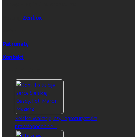
Narzędzia (linki referencyjne)
Hosting:
Zenbox
Sprawdź
Patronaty
Kontakt
TOP 5 miesiąca
Sielskie Wakacje, czyli agroturystyka
prawdopodobnie…