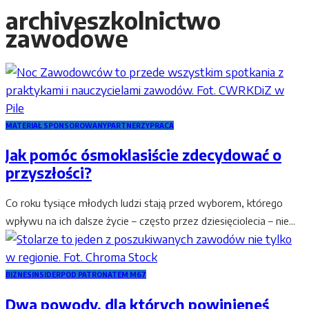
archive
szkolnictwo
zawodowe
MATERIAŁ SPONSOROWANY
PARTNERZY
PRACA
Jak pomóc ósmoklasiście zdecydować o
przyszłości?
Co roku tysiące młodych ludzi stają przed wyborem, którego
wpływu na ich dalsze życie – często przez dziesięciolecia – nie...
BIZNES
INSIDER
POD PATRONATEM M67
Dwa powody, dla których powinieneś