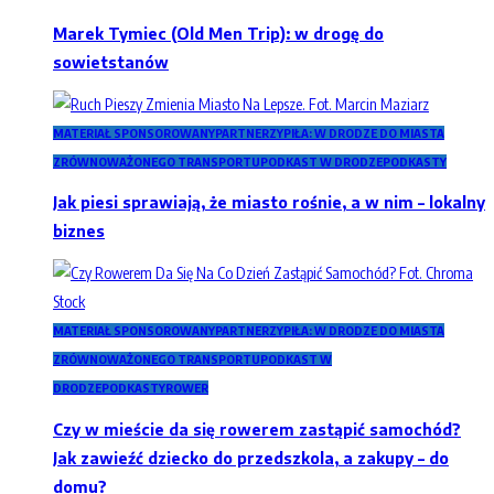
Marek Tymiec (Old Men Trip): w drogę do
sowietstanów
MATERIAŁ SPONSOROWANY
PARTNERZY
PIŁA: W DRODZE DO MIASTA
ZRÓWNOWAŻONEGO TRANSPORTU
PODKAST W DRODZE
PODKASTY
Jak piesi sprawiają, że miasto rośnie, a w nim – lokalny
biznes
MATERIAŁ SPONSOROWANY
PARTNERZY
PIŁA: W DRODZE DO MIASTA
ZRÓWNOWAŻONEGO TRANSPORTU
PODKAST W
DRODZE
PODKASTY
ROWER
Czy w mieście da się rowerem zastąpić samochód?
Jak zawieźć dziecko do przedszkola, a zakupy – do
domu?