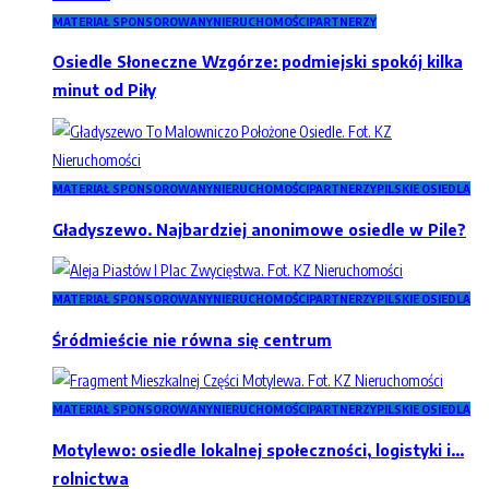
MATERIAŁ SPONSOROWANY
NIERUCHOMOŚCI
PARTNERZY
Osiedle Słoneczne Wzgórze: podmiejski spokój kilka
minut od Piły
MATERIAŁ SPONSOROWANY
NIERUCHOMOŚCI
PARTNERZY
PILSKIE OSIEDLA
Gładyszewo. Najbardziej anonimowe osiedle w Pile?
MATERIAŁ SPONSOROWANY
NIERUCHOMOŚCI
PARTNERZY
PILSKIE OSIEDLA
Śródmieście nie równa się centrum
MATERIAŁ SPONSOROWANY
NIERUCHOMOŚCI
PARTNERZY
PILSKIE OSIEDLA
Motylewo: osiedle lokalnej społeczności, logistyki i…
rolnictwa