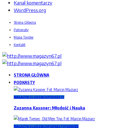
Kanał komentarzy
WordPress.org
Strona Główna
Patronaty
Mapa Tagów
Kontakt
STRONA GŁÓWNA
PODKASTY
MAGAZYN O LUDZIACH
PODKASTY
Zuzanna Kassner: Młodość i Nauka
MAGAZYN O LUDZIACH
PODKASTY
PODRÓŻE