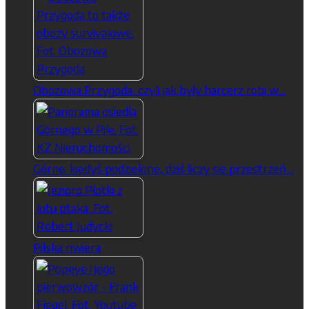
Obozowa Przygoda, czyli jak były harcerz robi w…
Górne: kiedyś podzielone, dziś liczy się przestrzeń…
Pilska riwiera