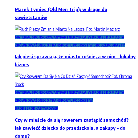
Marek Tymiec (Old Men Trip): w drogę do
sowietstanów
MATERIAŁ SPONSOROWANY
PARTNERZY
PIŁA: W DRODZE DO MIASTA
ZRÓWNOWAŻONEGO TRANSPORTU
PODKAST W DRODZE
PODKASTY
Jak piesi sprawiają, że miasto rośnie, a w nim – lokalny
biznes
MATERIAŁ SPONSOROWANY
PARTNERZY
PIŁA: W DRODZE DO MIASTA
ZRÓWNOWAŻONEGO TRANSPORTU
PODKAST W
DRODZE
PODKASTY
ROWER
Czy w mieście da się rowerem zastąpić samochód?
Jak zawieźć dziecko do przedszkola, a zakupy – do
domu?