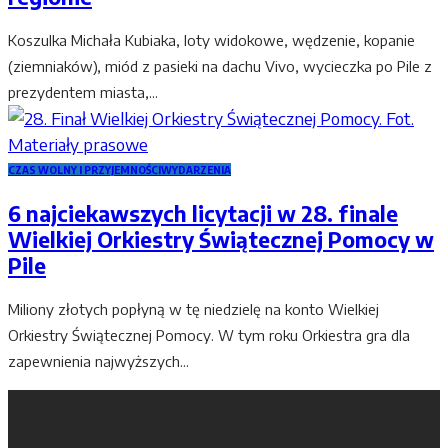
Koszulka Michała Kubiaka, loty widokowe, wędzenie, kopanie
(ziemniaków), miód z pasieki na dachu Vivo, wycieczka po Pile z
prezydentem miasta,...
CZAS WOLNY I PRZYJEMNOŚCI
WYDARZENIA
6 najciekawszych licytacji w 28. finale
Wielkiej Orkiestry Świątecznej Pomocy w
Pile
Miliony złotych popłyną w tę niedzielę na konto Wielkiej
Orkiestry Świątecznej Pomocy. W tym roku Orkiestra gra dla
zapewnienia najwyższych...
67. Magazyn Nad Gwdą i Notecią
67. Magazyn Nad Gwdą i Notecią jest o tym, jak dobrze