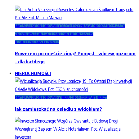
MATERIAŁ SPONSOROWANY
PARTNERZY
PIŁA: W DRODZE DO MIASTA
ZRÓWNOWAŻONEGO TRANSPORTU
PODKAST W
DRODZE
PODKASTY
ROWER
Rowerem po mieście zimą? Pomysł – wbrew pozorom
– dla każdego
NIERUCHOMOŚCI
MATERIAŁ SPONSOROWANY
NIERUCHOMOŚCI
PARTNERZY
Jak zamieszkać na osiedlu z widokiem?