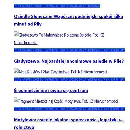
MATERIAŁ SPONSOROWANY
NIERUCHOMOŚCI
PARTNERZY
Osiedle Słoneczne Wzgórze: podmiejski spokój kilka
minut od Piły
MATERIAŁ SPONSOROWANY
NIERUCHOMOŚCI
PARTNERZY
PILSKIE OSIEDLA
Gładyszewo. Najbardziej anonimowe osiedle w Pile?
MATERIAŁ SPONSOROWANY
NIERUCHOMOŚCI
PARTNERZY
PILSKIE OSIEDLA
Śródmieście nie równa się centrum
MATERIAŁ SPONSOROWANY
NIERUCHOMOŚCI
PARTNERZY
PILSKIE OSIEDLA
Motylewo: osiedle lokalnej społeczności, logistyki i…
rolnictwa