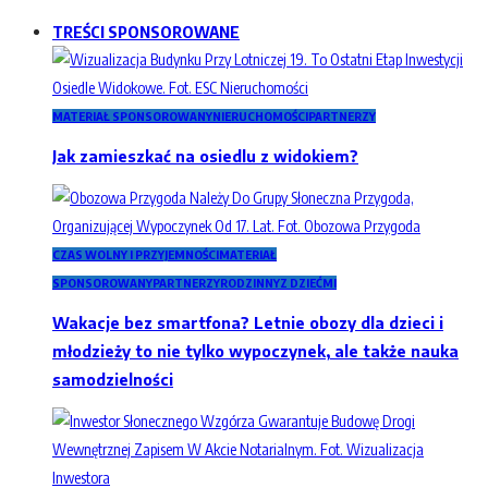
TREŚCI SPONSOROWANE
MATERIAŁ SPONSOROWANY
NIERUCHOMOŚCI
PARTNERZY
Jak zamieszkać na osiedlu z widokiem?
CZAS WOLNY I PRZYJEMNOŚCI
MATERIAŁ
SPONSOROWANY
PARTNERZY
RODZINNY
Z DZIEĆMI
Wakacje bez smartfona? Letnie obozy dla dzieci i
młodzieży to nie tylko wypoczynek, ale także nauka
samodzielności