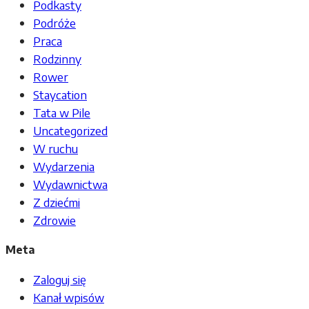
Podkasty
Podróże
Praca
Rodzinny
Rower
Staycation
Tata w Pile
Uncategorized
W ruchu
Wydarzenia
Wydawnictwa
Z dziećmi
Zdrowie
Meta
Zaloguj się
Kanał wpisów