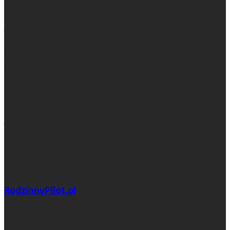
przeżywać region na pograniczu Wielkopolski i Pomorza. I
jak cieszyć się tym, co poza nim. Kiedyś pachniał farbą
drukarską i papierem. Dziś jest dostępny nawet dla tych,
którzy są daleko, ale nadal tęsknią. Ludzie, miejsca,
podróże, przyjemności, idee — wszystko do czego
inspirują Gwda, Noteć, Krajna i Pojezierza — Wałeckie,
Chodzieskie, a czasem także Drawskie i Szczecineckie.
Lifestyle w regionie tak ciekawym, że trudno określić go
jednym słowem. W regionie wciąż czekającym na odkrycie.
Wiadomo o nim tyle, że chill to tutaj naturalny stan
umysłu.
Inne serwisy i blogi w grupie
RodzinnyPilot.pl
Narzędzia (linki referencyjne)