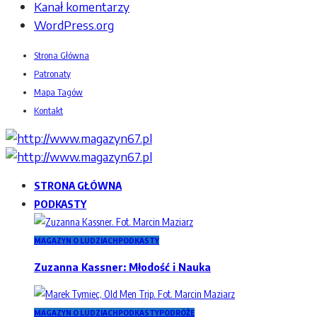
Kanał komentarzy
WordPress.org
Strona Główna
Patronaty
Mapa Tagów
Kontakt
STRONA GŁÓWNA
PODKASTY
MAGAZYN O LUDZIACH
PODKASTY
Zuzanna Kassner: Młodość i Nauka
MAGAZYN O LUDZIACH
PODKASTY
PODRÓŻE