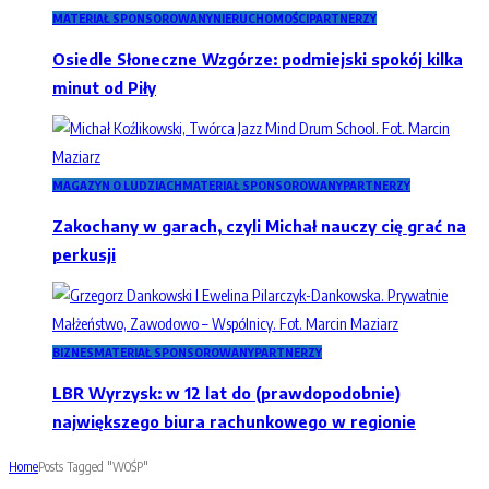
MATERIAŁ SPONSOROWANY
NIERUCHOMOŚCI
PARTNERZY
Osiedle Słoneczne Wzgórze: podmiejski spokój kilka
minut od Piły
MAGAZYN O LUDZIACH
MATERIAŁ SPONSOROWANY
PARTNERZY
Zakochany w garach, czyli Michał nauczy cię grać na
perkusji
BIZNES
MATERIAŁ SPONSOROWANY
PARTNERZY
LBR Wyrzysk: w 12 lat do (prawdopodobnie)
największego biura rachunkowego w regionie
Home
Posts Tagged "WOŚP"