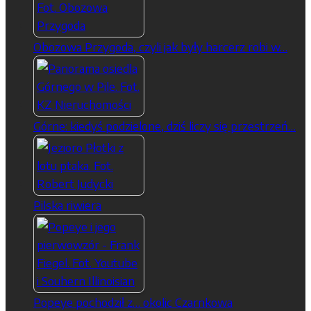
Obozowa Przygoda, czyli jak były harcerz robi w…
Górne: kiedyś podzielone, dziś liczy się przestrzeń…
Pilska riwiera
Popeye pochodził z… okolic Czarnkowa