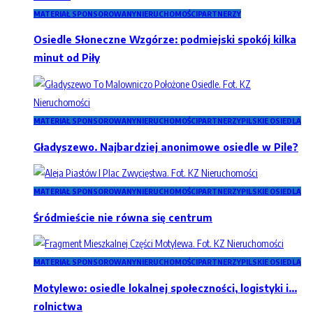
MATERIAŁ SPONSOROWANY
NIERUCHOMOŚCI
PARTNERZY
Osiedle Słoneczne Wzgórze: podmiejski spokój kilka
minut od Piły
MATERIAŁ SPONSOROWANY
NIERUCHOMOŚCI
PARTNERZY
PILSKIE OSIEDLA
Gładyszewo. Najbardziej anonimowe osiedle w Pile?
MATERIAŁ SPONSOROWANY
NIERUCHOMOŚCI
PARTNERZY
PILSKIE OSIEDLA
Śródmieście nie równa się centrum
MATERIAŁ SPONSOROWANY
NIERUCHOMOŚCI
PARTNERZY
PILSKIE OSIEDLA
Motylewo: osiedle lokalnej społeczności, logistyki i…
rolnictwa