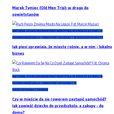
Marek Tymiec (Old Men Trip): w drogę do
sowietstanów
MATERIAŁ SPONSOROWANY
PARTNERZY
PIŁA: W DRODZE DO MIASTA
ZRÓWNOWAŻONEGO TRANSPORTU
PODKAST W DRODZE
PODKASTY
Jak piesi sprawiają, że miasto rośnie, a w nim – lokalny
biznes
MATERIAŁ SPONSOROWANY
PARTNERZY
PIŁA: W DRODZE DO MIASTA
ZRÓWNOWAŻONEGO TRANSPORTU
PODKAST W
DRODZE
PODKASTY
ROWER
Czy w mieście da się rowerem zastąpić samochód?
Jak zawieźć dziecko do przedszkola, a zakupy – do
domu?