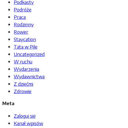
Podkasty
Podróże
Praca
Rodzinny
Rower
Staycation
Tata w Pile
Uncategorized
W ruchu
Wydarzenia
Wydawnictwa
Z dziećmi
Zdrowie
Meta
Zaloguj się
Kanał wpisów