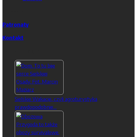
Sprawdź
Patronaty
Kontakt
TOP 5 miesiąca
Sielskie Wakacje, czyli agroturystyka
prawdopodobnie…