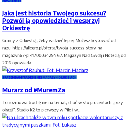
MAGAZYN67
Jaka jest historia Twojego sukcesu?
Pozwól ją opowiedzieć i wesprzyj
Orkiestrę
Gramy z Orkiestrą, żeby widzieć lepiej. Możesz licytować od
razu: https://allegro.pl/oferta/twoja-success-story-na-
magazyn67-pl-11700034254 67. Magazyn Nad Gwdą i Notecią od
2016 opowiada...
#RAZEMDAMYRADĘ
BIZNES
MAGAZYN O LUDZIACH
Murarz od #MuremZa
To rozmowa trochę nie na temat, choć w stu procentach „przy
okazji”. Studio K2 to pierwszy w Pile i w...