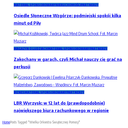
MATERIAŁ SPONSOROWANY
NIERUCHOMOŚCI
PARTNERZY
Osiedle Słoneczne Wzgórze: podmiejski spokój kilka
minut od Piły
MAGAZYN O LUDZIACH
MATERIAŁ SPONSOROWANY
PARTNERZY
Zakochany w garach, czyli Michał nauczy cię grać na
perkusji
BIZNES
MATERIAŁ SPONSOROWANY
PARTNERZY
LBR Wyrzysk: w 12 lat do (prawdopodobnie)
największego biura rachunkowego w regionie
Home
Posts Tagged "Wielka Orkiestra Świątecznej Pomocy"