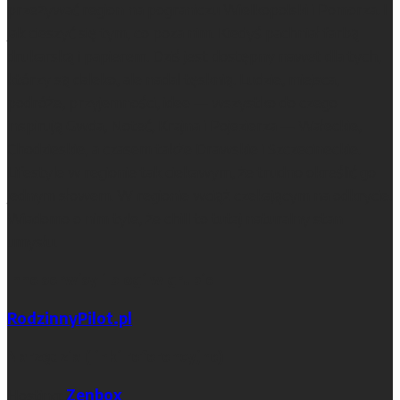
przeżywać region na pograniczu Wielkopolski i Pomorza. I
jak cieszyć się tym, co poza nim. Kiedyś pachniał farbą
drukarską i papierem. Dziś jest dostępny nawet dla tych,
którzy są daleko, ale nadal tęsknią. Ludzie, miejsca,
podróże, przyjemności, idee — wszystko do czego
inspirują Gwda, Noteć, Krajna i Pojezierza — Wałeckie,
Chodzieskie, a czasem także Drawskie i Szczecineckie.
Lifestyle w regionie tak ciekawym, że trudno określić go
jednym słowem. W regionie wciąż czekającym na odkrycie.
Wiadomo o nim tyle, że chill to tutaj naturalny stan
umysłu.
Inne serwisy i blogi w grupie
RodzinnyPilot.pl
Narzędzia (linki referencyjne)
Hosting:
Zenbox