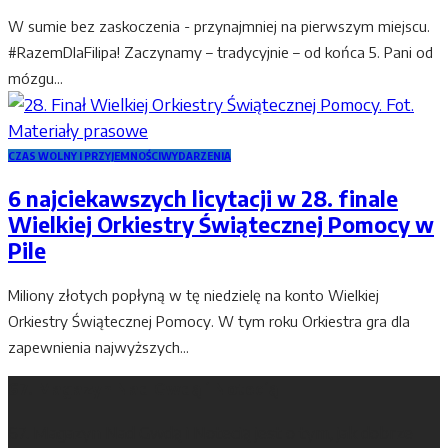
W sumie bez zaskoczenia - przynajmniej na pierwszym miejscu.
#RazemDlaFilipa! Zaczynamy – tradycyjnie – od końca 5. Pani od
mózgu...
CZAS WOLNY I PRZYJEMNOŚCI
WYDARZENIA
6 najciekawszych licytacji w 28. finale
Wielkiej Orkiestry Świątecznej Pomocy w
Pile
Miliony złotych popłyną w tę niedzielę na konto Wielkiej
Orkiestry Świątecznej Pomocy. W tym roku Orkiestra gra dla
zapewnienia najwyższych...
67. Magazyn Nad Gwdą i Notecią
67. Magazyn Nad Gwdą i Notecią jest o tym, jak dobrze