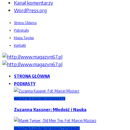
Kanał komentarzy
WordPress.org
Strona Główna
Patronaty
Mapa Tagów
Kontakt
STRONA GŁÓWNA
PODKASTY
MAGAZYN O LUDZIACH
PODKASTY
Zuzanna Kassner: Młodość i Nauka
MAGAZYN O LUDZIACH
PODKASTY
PODRÓŻE