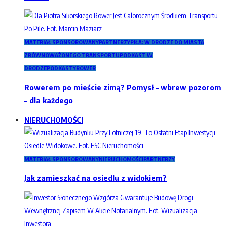
MATERIAŁ SPONSOROWANY
PARTNERZY
PIŁA: W DRODZE DO MIASTA
ZRÓWNOWAŻONEGO TRANSPORTU
PODKAST W
DRODZE
PODKASTY
ROWER
Rowerem po mieście zimą? Pomysł – wbrew pozorom
– dla każdego
NIERUCHOMOŚCI
MATERIAŁ SPONSOROWANY
NIERUCHOMOŚCI
PARTNERZY
Jak zamieszkać na osiedlu z widokiem?