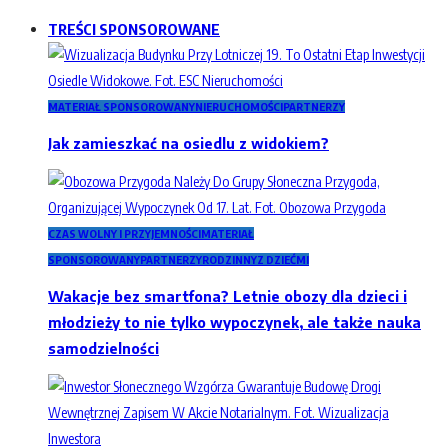
TREŚCI SPONSOROWANE
MATERIAŁ SPONSOROWANY
NIERUCHOMOŚCI
PARTNERZY
Jak zamieszkać na osiedlu z widokiem?
CZAS WOLNY I PRZYJEMNOŚCI
MATERIAŁ
SPONSOROWANY
PARTNERZY
RODZINNY
Z DZIEĆMI
Wakacje bez smartfona? Letnie obozy dla dzieci i
młodzieży to nie tylko wypoczynek, ale także nauka
samodzielności