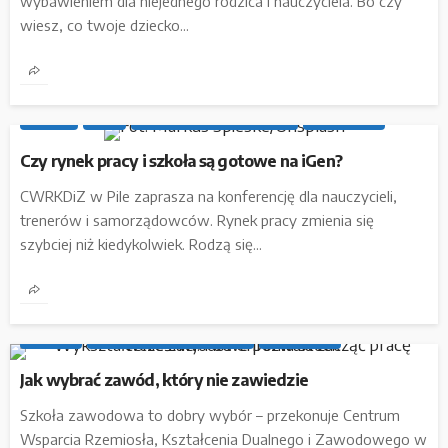
wybawieniem dla niejednego rodzica i nauczyciela. Bo czy
wiesz, co twoje dziecko...
BIZNES
IDEE
MATERIAŁ SPONSOROWANY
PARTNERZY
Czy rynek pracy i szkoła są gotowe na iGen?
CWRKDiZ w Pile zaprasza na konferencję dla nauczycieli,
trenerów i samorządowców. Rynek pracy zmienia się
szybciej niż kiedykolwiek. Rodzą się...
INSIDER
MATERIAŁ SPONSOROWANY
PARTNERZY
Jak wybrać zawód, który nie zawiedzie
Szkoła zawodowa to dobry wybór – przekonuje Centrum
Wsparcia Rzemiosła, Kształcenia Dualnego i Zawodowego w