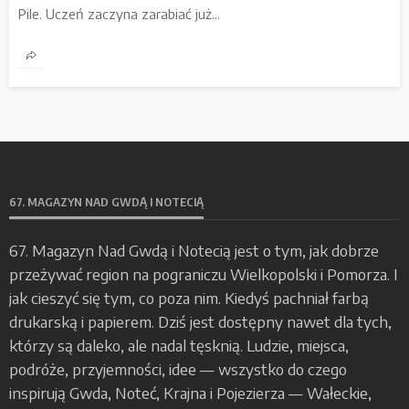
Pile. Uczeń zaczyna zarabiać już...
67. MAGAZYN NAD GWDĄ I NOTECIĄ
67. Magazyn Nad Gwdą i Notecią jest o tym, jak dobrze
przeżywać region na pograniczu Wielkopolski i Pomorza. I
jak cieszyć się tym, co poza nim. Kiedyś pachniał farbą
drukarską i papierem. Dziś jest dostępny nawet dla tych,
którzy są daleko, ale nadal tęsknią. Ludzie, miejsca,
podróże, przyjemności, idee — wszystko do czego
inspirują Gwda, Noteć, Krajna i Pojezierza — Wałeckie,