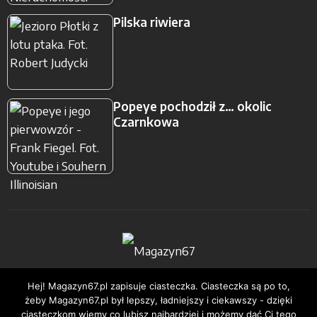
Pilska riwiera
Popeye pochodził z… okolic
Czarnkowa
Strona Główna
Podkasty
Nieruchomości
Hej! Magazyn67.pl zapisuje ciasteczka. Ciasteczka są po to,
żeby Magazyn67.pl był lepszy, ładniejszy i ciekawszy - dzięki
ciasteczkom wiemy co lubisz najbardziej i możemy dać Ci tego