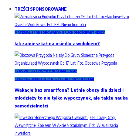
TREŚCI SPONSOROWANE
MATERIAŁ SPONSOROWANY
NIERUCHOMOŚCI
PARTNERZY
Jak zamieszkać na osiedlu z widokiem?
CZAS WOLNY I PRZYJEMNOŚCI
MATERIAŁ
SPONSOROWANY
PARTNERZY
RODZINNY
Z DZIEĆMI
Wakacje bez smartfona? Letnie obozy dla dzieci i
młodzieży to nie tylko wypoczynek, ale także nauka
samodzielności