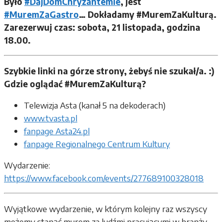
Było
#DajDomChryzantemie
, jest
#MuremZaGastro
… Dokładamy #MuremZaKulturą.
Zarezerwuj czas: sobota, 21 listopada, godzina
18.00.
Szybkie linki na górze strony, żebyś nie szukał/a. :)
Gdzie oglądać #MuremZaKulturą?
Telewizja Asta (kanał 5 na dekoderach)
www.tvasta.pl
fanpage Asta24.pl
fanpage Regionalnego Centrum Kultury
Wydarzenie:
https://www.facebook.com/events/277689100328018
Wyjątkowe wydarzenie, w którym kolejny raz wszyscy
możemy stanąć murem za ludźmi pracującymi w branży,