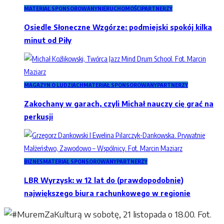
MATERIAŁ SPONSOROWANY
NIERUCHOMOŚCI
PARTNERZY
Osiedle Słoneczne Wzgórze: podmiejski spokój kilka
minut od Piły
MAGAZYN O LUDZIACH
MATERIAŁ SPONSOROWANY
PARTNERZY
Zakochany w garach, czyli Michał nauczy cię grać na
perkusji
BIZNES
MATERIAŁ SPONSOROWANY
PARTNERZY
LBR Wyrzysk: w 12 lat do (prawdopodobnie)
największego biura rachunkowego w regionie