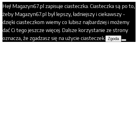
Hej! Magazyn67.pl zapisuje ciasteczka. Ciasteczka są po to,
żeby Magazyn67.pl był lepszy, ładniejszy i ciekawszy -
dzięki ciasteczkom wiemy co lubisz najbardziej i możemy
dać Ci tego jeszcze więcej. Dalsze korzystanie ze strony
oznacza, że zgadzasz się na użycie ciasteczek.
Zgoda