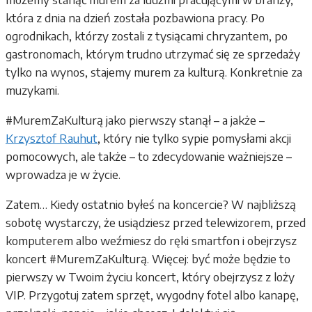
która z dnia na dzień została pozbawiona pracy. Po
ogrodnikach, którzy zostali z tysiącami chryzantem, po
gastronomach, którym trudno utrzymać się ze sprzedaży
tylko na wynos, stajemy murem za kulturą. Konkretnie za
muzykami.
#MuremZaKulturą jako pierwszy stanął – a jakże –
Krzysztof Rauhut
, który nie tylko sypie pomysłami akcji
pomocowych, ale także – to zdecydowanie ważniejsze –
wprowadza je w życie.
Zatem… Kiedy ostatnio byłeś na koncercie? W najbliższą
sobotę wystarczy, że usiądziesz przed telewizorem, przed
komputerem albo weźmiesz do ręki smartfon i obejrzysz
koncert #MuremZaKulturą. Więcej: być może będzie to
pierwszy w Twoim życiu koncert, który obejrzysz z loży
VIP. Przygotuj zatem sprzęt, wygodny fotel albo kanapę,