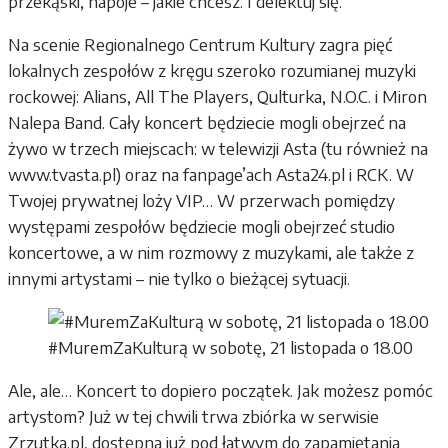
przekąski, napoje – jakie chcesz. I delektuj się.
Na scenie Regionalnego Centrum Kultury zagra pięć
lokalnych zespołów z kręgu szeroko rozumianej muzyki
rockowej: Alians, All The Players, Qulturka, N.O.C. i Miron
Nalepa Band. Cały koncert będziecie mogli obejrzeć na
żywo w trzech miejscach: w telewizji Asta (tu również na
www.tvasta.pl) oraz na fanpage’ach Asta24.pl i RCK. W
Twojej prywatnej loży VIP… W przerwach pomiędzy
występami zespołów będziecie mogli obejrzeć studio
koncertowe, a w nim rozmowy z muzykami, ale także z
innymi artystami – nie tylko o bieżącej sytuacji.
#MuremZaKulturą w sobotę, 21 listopada o 18.00
Ale, ale… Koncert to dopiero początek. Jak możesz pomóc
artystom? Już w tej chwili trwa zbiórka w serwisie
Zrzutka.pl, dostępna już pod łatwym do zapamiętania