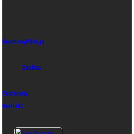
jednym słowem. W regionie wciąż czekającym na odkrycie.
Wiadomo o nim tyle, że chill to tutaj naturalny stan
umysłu.
Inne serwisy i blogi w grupie
RodzinnyPilot.pl
Narzędzia (linki referencyjne)
Hosting:
Zenbox
Sprawdź
Patronaty
Kontakt
TOP 5 miesiąca