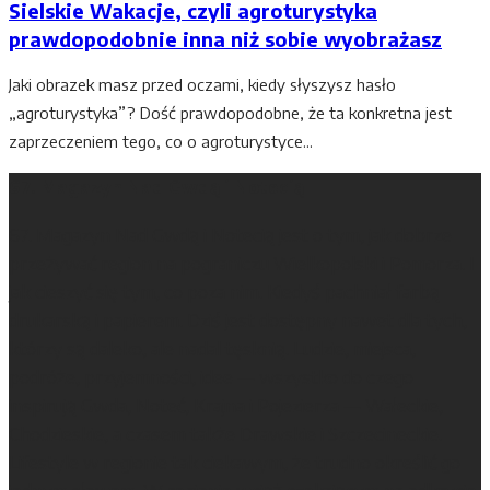
Sielskie Wakacje, czyli agroturystyka
prawdopodobnie inna niż sobie wyobrażasz
Jaki obrazek masz przed oczami, kiedy słyszysz hasło
„agroturystyka”? Dość prawdopodobne, że ta konkretna jest
zaprzeczeniem tego, co o agroturystyce...
67. Magazyn Nad Gwdą i Notecią
67. Magazyn Nad Gwdą i Notecią jest o tym, jak dobrze
przeżywać region na pograniczu Wielkopolski i Pomorza. I
jak cieszyć się tym, co poza nim. Kiedyś pachniał farbą
drukarską i papierem. Dziś jest dostępny nawet dla tych,
którzy są daleko, ale nadal tęsknią. Ludzie, miejsca,
podróże, przyjemności, idee — wszystko do czego
inspirują Gwda, Noteć, Krajna i Pojezierza — Wałeckie,
Chodzieskie, a czasem także Drawskie i Szczecineckie.
Lifestyle w regionie tak ciekawym, że trudno określić go