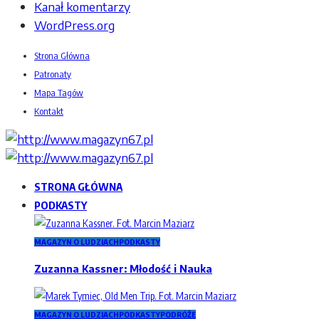
Kanał komentarzy
WordPress.org
Strona Główna
Patronaty
Mapa Tagów
Kontakt
STRONA GŁÓWNA
PODKASTY
MAGAZYN O LUDZIACH
PODKASTY
Zuzanna Kassner: Młodość i Nauka
MAGAZYN O LUDZIACH
PODKASTY
PODRÓŻE