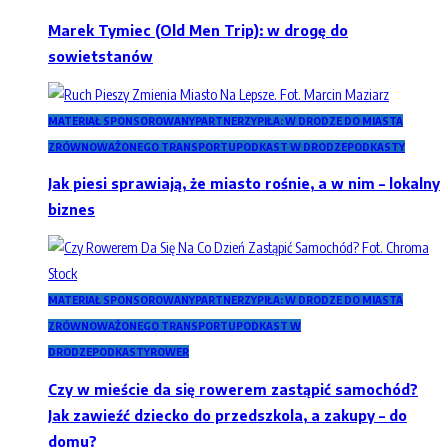
Marek Tymiec (Old Men Trip): w drogę do
sowietstanów
MATERIAŁ SPONSOROWANY
PARTNERZY
PIŁA: W DRODZE DO MIASTA
ZRÓWNOWAŻONEGO TRANSPORTU
PODKAST W DRODZE
PODKASTY
Jak piesi sprawiają, że miasto rośnie, a w nim – lokalny
biznes
MATERIAŁ SPONSOROWANY
PARTNERZY
PIŁA: W DRODZE DO MIASTA
ZRÓWNOWAŻONEGO TRANSPORTU
PODKAST W
DRODZE
PODKASTY
ROWER
Czy w mieście da się rowerem zastąpić samochód?
Jak zawieźć dziecko do przedszkola, a zakupy – do
domu?