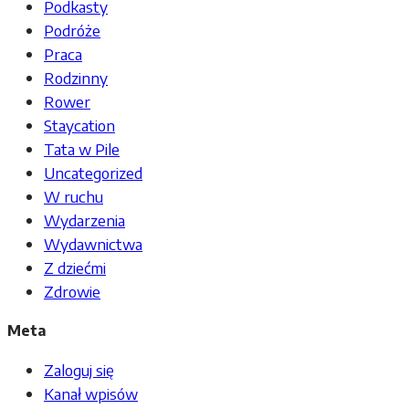
Podkasty
Podróże
Praca
Rodzinny
Rower
Staycation
Tata w Pile
Uncategorized
W ruchu
Wydarzenia
Wydawnictwa
Z dziećmi
Zdrowie
Meta
Zaloguj się
Kanał wpisów