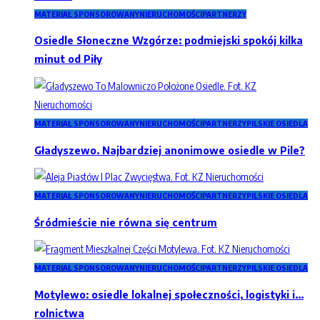
MATERIAŁ SPONSOROWANY
NIERUCHOMOŚCI
PARTNERZY
Osiedle Słoneczne Wzgórze: podmiejski spokój kilka
minut od Piły
MATERIAŁ SPONSOROWANY
NIERUCHOMOŚCI
PARTNERZY
PILSKIE OSIEDLA
Gładyszewo. Najbardziej anonimowe osiedle w Pile?
MATERIAŁ SPONSOROWANY
NIERUCHOMOŚCI
PARTNERZY
PILSKIE OSIEDLA
Śródmieście nie równa się centrum
MATERIAŁ SPONSOROWANY
NIERUCHOMOŚCI
PARTNERZY
PILSKIE OSIEDLA
Motylewo: osiedle lokalnej społeczności, logistyki i…
rolnictwa