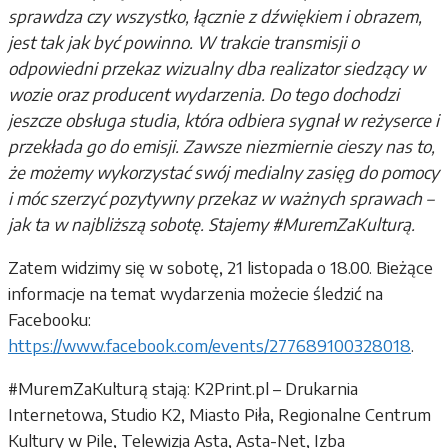
sprawdza czy wszystko, łącznie z dźwiękiem i obrazem,
jest tak jak być powinno. W trakcie transmisji o
odpowiedni przekaz wizualny dba realizator siedzący w
wozie oraz producent wydarzenia. Do tego dochodzi
jeszcze obsługa studia, która odbiera sygnał w reżyserce i
przekłada go do emisji. Zawsze niezmiernie cieszy nas to,
że możemy wykorzystać swój medialny zasięg do pomocy
i móc szerzyć pozytywny przekaz w ważnych sprawach –
jak ta w najbliższą sobotę. Stajemy #MuremZaKulturą.
Zatem widzimy się w sobotę, 21 listopada o 18.00. Bieżące
informacje na temat wydarzenia możecie śledzić na
Facebooku:
https://www.facebook.com/events/277689100328018
.
#MuremZaKulturą stają: K2Print.pl – Drukarnia
Internetowa, Studio K2, Miasto Piła, Regionalne Centrum
Kultury w Pile, Telewizja Asta, Asta-Net, Izba