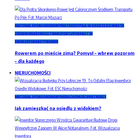
MATERIAŁ SPONSOROWANY
PARTNERZY
PIŁA: W DRODZE DO MIASTA
ZRÓWNOWAŻONEGO TRANSPORTU
PODKAST W
DRODZE
PODKASTY
ROWER
Rowerem po mieście zimą? Pomysł – wbrew pozorom
– dla każdego
NIERUCHOMOŚCI
MATERIAŁ SPONSOROWANY
NIERUCHOMOŚCI
PARTNERZY
Jak zamieszkać na osiedlu z widokiem?