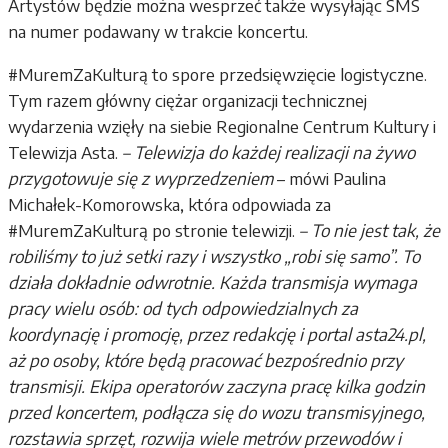
Artystów będzie można wesprzeć także wysyłając SMS
na numer podawany w trakcie koncertu.
#MuremZaKulturą to spore przedsięwzięcie logistyczne.
Tym razem główny ciężar organizacji technicznej
wydarzenia wzięły na siebie Regionalne Centrum Kultury i
Telewizja Asta.
– Telewizja do każdej realizacji na żywo
przygotowuje się z wyprzedzeniem
– mówi Paulina
Michałek-Komorowska, która odpowiada za
#MuremZaKulturą po stronie telewizji.
– To nie jest tak, że
robiliśmy to już setki razy i wszystko „robi się samo”. To
działa dokładnie odwrotnie. Każda transmisja wymaga
pracy wielu osób: od tych odpowiedzialnych za
koordynację i promocję, przez redakcję i portal asta24.pl,
aż po osoby, które będą pracować bezpośrednio przy
transmisji. Ekipa operatorów zaczyna pracę kilka godzin
przed koncertem, podłącza się do wozu transmisyjnego,
rozstawia sprzęt, rozwija wiele metrów przewodów i