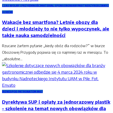
CZAS WOLNY I PRZYJEMNOŚCI
MATERIAŁ SPONSOROWANY
PARTNERZY
RODZINNY
Z
DZIEĆMI
Wakacje bez smartfona? Letnie obozy dla
dzieci i młodzieży to nie tylko wypoczynek, ale
także nauka samodzielności
Rzucane żartem pytanie „kiedy obóz dla rodziców?” w biurze
Obozowej Przygody pojawia się co najmniej raz w miesiącu. To
„absolutne...
BIZNES
POD PATRONATEM M67
Dyrektywa SUP i opłaty za jednorazowy plastik
– szkolenie na temat nowych obowiązków dla