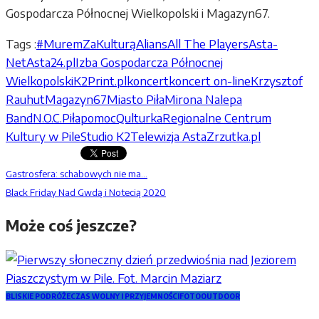
Gospodarcza Północnej Wielkopolski i Magazyn67.
Tags :
#MuremZaKulturą
Alians
All The Players
Asta-
Net
Asta24.pl
Izba Gospodarcza Północnej
Wielkopolski
K2Print.pl
koncert
koncert on-line
Krzysztof
Rauhut
Magazyn67
Miasto Piła
Mirona Nalepa
Band
N.O.C.
Piła
pomoc
Qulturka
Regionalne Centrum
Kultury w Pile
Studio K2
Telewizja Asta
Zrzutka.pl
Gastrosfera: schabowych nie ma…
Black Friday Nad Gwdą i Notecią 2020
Może coś jeszcze?
BLISKIE PODRÓŻE
CZAS WOLNY I PRZYJEMNOŚCI
FOTO
OUTDOOR