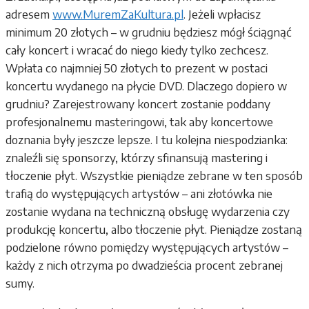
adresem
www.MuremZaKultura.pl
. Jeżeli wpłacisz
minimum 20 złotych – w grudniu będziesz mógł ściągnąć
cały koncert i wracać do niego kiedy tylko zechcesz.
Wpłata co najmniej 50 złotych to prezent w postaci
koncertu wydanego na płycie DVD. Dlaczego dopiero w
grudniu? Zarejestrowany koncert zostanie poddany
profesjonalnemu masteringowi, tak aby koncertowe
doznania były jeszcze lepsze. I tu kolejna niespodzianka:
znaleźli się sponsorzy, którzy sfinansują mastering i
tłoczenie płyt. Wszystkie pieniądze zebrane w ten sposób
trafią do występujących artystów – ani złotówka nie
zostanie wydana na techniczną obsługę wydarzenia czy
produkcję koncertu, albo tłoczenie płyt. Pieniądze zostaną
podzielone równo pomiędzy występujących artystów –
każdy z nich otrzyma po dwadzieścia procent zebranej
sumy.